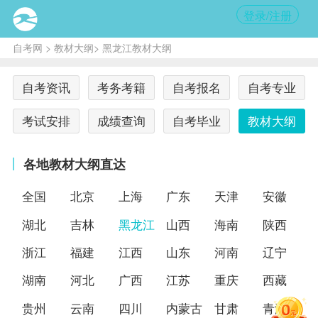
登录/注册
自考网
>
教材大纲
> 黑龙江教材大纲
自考资讯
考务考籍
自考报名
自考专业
考试安排
成绩查询
自考毕业
教材大纲
各地教材大纲直达
全国
北京
上海
广东
天津
安徽
湖北
吉林
黑龙江
山西
海南
陕西
浙江
福建
江西
山东
河南
辽宁
湖南
河北
广西
江苏
重庆
西藏
贵州
云南
四川
内蒙古
甘肃
青海