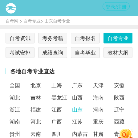
登录/注册
自考网
>
自考专业
> 山东自考专业
自考资讯
考务考籍
自考报名
自考专业
考试安排
成绩查询
自考毕业
教材大纲
各地自考专业直达
全国
北京
上海
广东
天津
安徽
湖北
吉林
黑龙江
山西
海南
陕西
浙江
福建
江西
山东
河南
辽宁
湖南
河北
广西
江苏
重庆
西藏
贵州
云南
四川
内蒙古
甘肃
青海