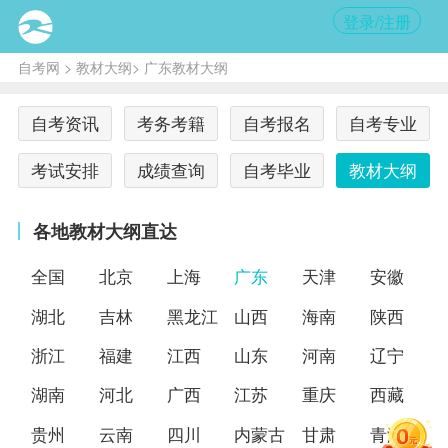
登录/注册
自考网
>
教材大纲
> 广东教材大纲
自考资讯
考务考籍
自考报名
自考专业
考试安排
成绩查询
自考毕业
教材大纲
各地教材大纲直达
全国
北京
上海
广东
天津
安徽
湖北
吉林
黑龙江
山西
海南
陕西
浙江
福建
江西
山东
河南
辽宁
湖南
河北
广西
江苏
重庆
西藏
贵州
云南
四川
内蒙古
甘肃
青海