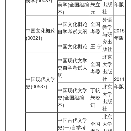
美学(00037)
出版
年版
美学(全国组编
朱立
社
本)
元
外语
中国文化概论
全国
教学
中国文化概论
2015
自学考试大纲
考委
与研
(00321)
年版
究出
中国文化概论
王 宁
版社
北京
中国现代文学
全国
大学
史自学考试大
考委
出版
纲
社
中国现代文学
2011
史(00537)
年版
北京
中国现代文学
丁帆
大学
史(全国组编
朱晓
出版
本)
进
社
北京
中国古代文学
全国
大学
史(一)自学考
考委
出版