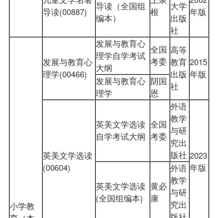
导读（全国组
大学
导读(00887)
根
年版
编本）
出版
社
发展与教育心
全国
高等
理学自学考试
考委
发展与教育心
教育
2015
大纲
理学(00466)
出版
年版
发展与教育心
阴国
社
理学
恩
外语
教学
英美文学选读
全国
与研
自学考试大纲
考委
究出
版社
英美文学选读
2023
(00604)
年版
外语
教学
英美文学选读
黄必
与研
(全国组编本)
康
究出
小学教
版社
育（本