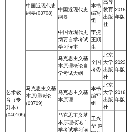
高等
中国近现代史
本书
中国近现代史
教育
2018
纲要(03708)
编写
纲要
出版
年版
组
社
中国近现代史
李捷
纲要自学考试
王顺
学习读本
生
北京
马克思主义基
全国
大学
2023
本原理概论自
考委
出版
年版
学考试大纲
社
北京
马克思主义基
本书
马克思主义基
大学
2018
艺术教
本原理概论
编写
本原理
出版
年版
育（专
(03709)
组
社
升本）
(040105)
马克思主义基
卫兴
本原理概论自
华 赵
学考试学习读