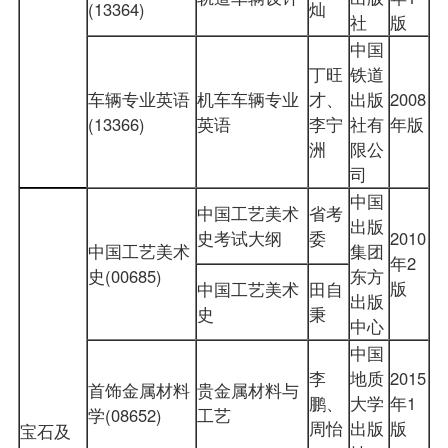
(13364)
灿
社
版
中国
丁旺
铁道
车辆专业英语
机车车辆专业
才、
出版
2008
(13366)
英语
李宁
社有
年版
洲
限公
司
中国
中国工艺美术
省考
出版
史考试大纲
委
2010
中国工艺美术
集团
年2
史(00685)
东方
版
中国工艺美术
田自
出版
史
秉
中心
中国
李
地质
2015
首饰金属材料
贵金属材料与
鹏、
大学
年1
学(08652)
工艺
周怡
出版
版
宝石及