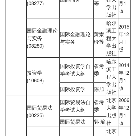
(08277)
等
月1
学出
版
版社
哈尔
2015
国际金融理论
滨工
国际金融理论
黄崇
年12
与实务
程大
与实务
珍等
月1
(08280)
学出
版
版社
哈尔
2014
国际投资学自
省考
滨工
投资学
年12
学考试大纲
委
程大
(10608)
月1
学出
版
国际投资学
陈旭
版社
北京
2006
国际贸易法自
省考
国际贸易法
大学
年12
学考试大纲
委
(00225)
出版
月1
国际贸易法
郭 瑜
社
版
北京