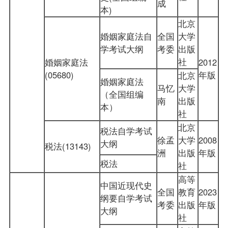
成
本)
北京
婚姻家庭法自
全国
大学
学考试大纲
考委
出版
社
婚姻家庭法
2012
(05680)
年版
北京
婚姻家庭法
马忆
大学
（全国组编
南
出版
本）
社
北京
税法自学考试
徐孟
大学
2008
大纲
税法(13143)
洲
出版
年版
税法
社
高等
中国近现代史
全国
教育
2023
纲要自学考试
考委
出版
年版
大纲
社