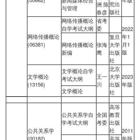
新闻媒体经营
究出
洲 陈
与管理
版社
春彦
网络传播概论
省考
自学考试大纲
委
2022
网络传播概论
年1
复旦
(06381)
月1
网络传播概论
张海
大学
版
新编
鹰
出版
社
北京
文学概论自学
文学概论
王一
大学
2023
考试大纲
(13156)
川
出版
年版
文学概论
社
高等
公共关系学自
全国
教育
学考试大纲
考委
出版
社
公共关系学
2011
(00182)
年版
高等