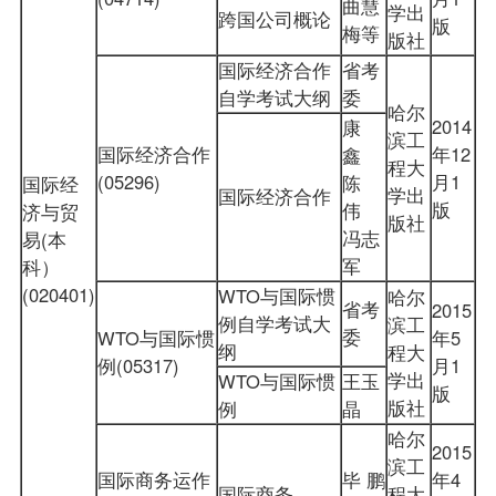
曲慧
学出
跨国公司概论
版
梅等
版社
国际经济合作
省考
自学考试大纲
委
哈尔
2014
康
滨工
国际经济合作
年12
鑫
程大
(05296)
月1
陈
国际经
学出
国际经济合作
版
伟
济与贸
版社
冯志
易(本
军
科）
(020401)
WTO与国际惯
哈尔
省考
2015
例自学考试大
滨工
委
WTO与国际惯
年5
纲
程大
例(05317)
月1
学出
WTO与国际惯
王玉
版
版社
例
晶
哈尔
2015
滨工
国际商务运作
毕 鹏
年4
国际商务
程大