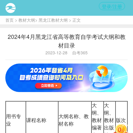
登录/注册
首页
>
教材大纲
>
黑龙江教材大纲
> 正文
2024年4月黑龙江省高等教育自学考试大纲和教
材目录
2023-12-28
自考365
大
大
纲、
纲、
用书专
大纲名称、
教
课程名称
教材
教材
版次
业
材
名称
编著
出版