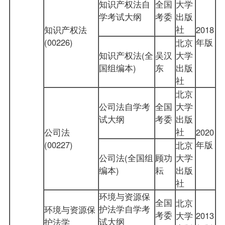
知识产权法自
全国
大学
学考试大纲
考委
出版
社
知识产权法
2018
(00226)
年版
北京
知识产权法(全
吴汉
大学
国组编本)
东
出版
社
北京
公司法自学考
全国
大学
试大纲
考委
出版
社
公司法
2020
(00227)
年版
北京
公司法(全国组
顾功
大学
编本)
耘
出版
社
环境与资源保
全国
北京
护法学自学考
环境与资源保
考委
大学
2013
试大纲
护法学