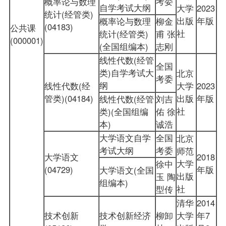
考委
概率论与数理
自学考试大纲
大学
2023
统计(经管类)
出版
年版
概率论与数理
柳金
(04183)
公共课
社
统计(经管类)
甫 张
(000001)
(全国组编本)
志刚
线性代数(经管
全国
类)自学考试大
北京
考委
纲
线性代数(经
大学
2023
管类)(04184)
出版
年版
线性代数(经管
刘吉
社
类)(全国组编
佑 徐
本)
诚浩
大学语文自学
全国
北京
考试大纲
考委
师范
大学语文
2018
大学
徐中
(04729)
年版
大学语文(全国
出版
玉 陶
组编本)
社
型传
清华
2014
技术创新
技术创新经济
柳卸
大学
年7