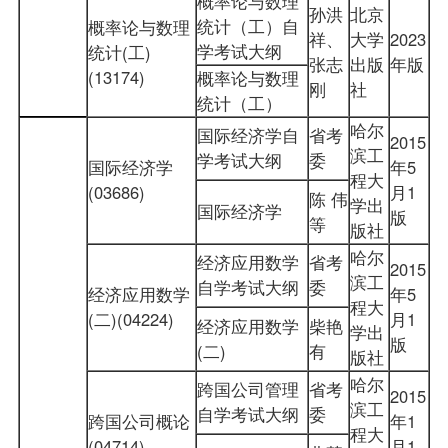
概率论与数理
孙洪
北京
统计（工）自
概率论与数理
祥、
大学
2023
学考试大纲
统计(工)
张志
出版
年版
(13174)
概率论与数理
刚
社
统计（工）
哈尔
国际经济学自
省考
2015
滨工
学考试大纲
委
国际经济学
年5
程大
(03686)
月1
陈 伟
学出
国际经济学
版
等
版社
哈尔
经济应用数学
省考
2015
滨工
自学考试大纲
委
经济应用数学
年5
程大
(二)(04224)
月1
经济应用数学
柴艳
学出
版
(二)
有
版社
哈尔
跨国公司管理
省考
2015
滨工
自学考试大纲
委
跨国公司概论
年1
程大
(04714)
月1