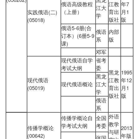
俄语高级教程
江教
年7
江大
（上册）
育出
月1
实践俄语(二)
学
版社
阪
(05018)
俄语5-6册(合
俄语
内部
订本）(6册5-9
系
版
课)
邓军
现代俄语自学
省考
考试大纲
委
黑龙
1995
黑龙
现代俄语
江教
年12
现代俄语概论
江大
(05019)
育出
月1
学
版社
版
俄语
系
外语
传播学概论自
全国
教学
学考试大纲
考委
传播学概论
2013
与研
(00642)
年版
张国