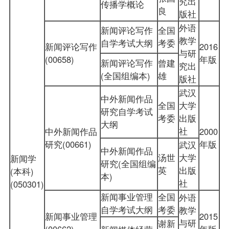
究出
传播学概论
良
版社
外语
新闻评论写作
全国
教学
自学考试大纲
考委
新闻评论写作
2016
与研
(00658)
年版
新闻评论写作
曾建
究出
(全国组编本)
雄
版社
武汉
中外新闻作品
全国
大学
研究自学考试
考委
出版
大纲
社
中外新闻作品
2000
研究(00661)
年版
武汉
中外新闻作品
汤世
大学
新闻学
研究(全国组编
英
出版
(本科)
本)
社
(050301)
新闻事业管理
全国
外语
自学考试大纲
考委
教学
新闻事业管理
2015
与研
谢新
(00662)
年版