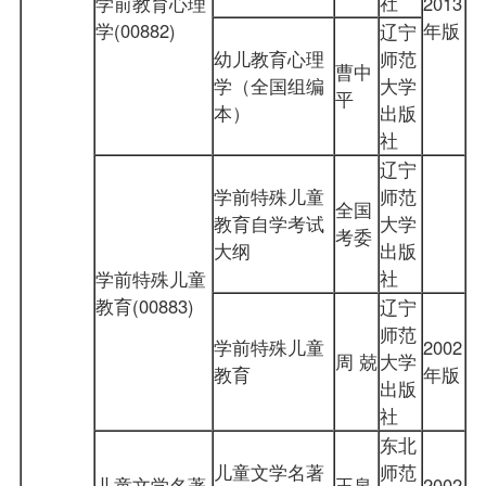
社
学前教育心理
2013
学(00882)
年版
辽宁
幼儿教育心理
师范
曹中
学（全国组编
大学
平
本）
出版
社
辽宁
学前特殊儿童
师范
全国
教育自学考试
大学
考委
大纲
出版
社
学前特殊儿童
教育(00883)
辽宁
师范
学前特殊儿童
2002
周 兢
大学
教育
年版
出版
社
东北
儿童文学名著
师范
儿童文学名著
王泉
2002