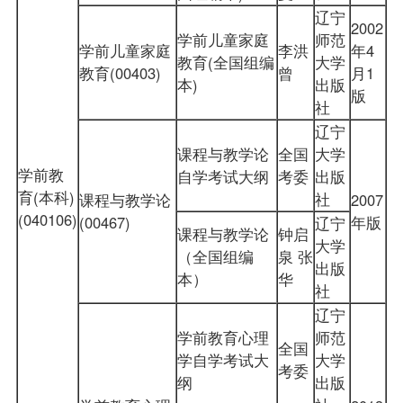
辽宁
2002
学前儿童家庭
师范
学前儿童家庭
李洪
年4
教育(全国组编
大学
教育(00403)
曾
月1
本)
出版
版
社
辽宁
课程与教学论
全国
大学
学前教
自学考试大纲
考委
出版
育(本科)
社
课程与教学论
2007
(040106)
(00467)
年版
辽宁
课程与教学论
钟启
大学
（全国组编
泉 张
出版
本）
华
社
辽宁
学前教育心理
师范
全国
学自学考试大
大学
考委
纲
出版