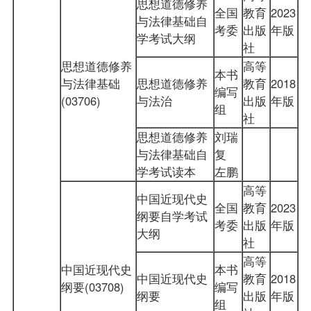
思想道德修养
全国
教育
2023
与法律基础自
考委
出版
年版
学考试大纲
社
思想道德修养
高等
本书
与法律基础
思想道德修养
教育
2018
编写
(03706)
与法治
出版
年版
组
社
思想道德修养
刘瑞
与法律基础自
复
学考试读本
左鹏
高等
中国近现代史
全国
教育
2023
纲要自学考试
考委
出版
年版
大纲
社
高等
中国近现代史
本书
中国近现代史
教育
2018
纲要(03708)
编写
纲要
出版
年版
组