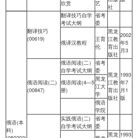
欣赏
艺
社
翻译技巧自学
省考
考试大纲
委
翻译技巧
黑龙
2002
(00619)
王育
江教
俄译汉教程
年5
伦
育出
月3
版社
俄语阅读(二）
省考
自学考试大纲
委
黑龙
1993
黑龙
俄语阅读(二)
俄语阅读(4—5
江教
年7
江大
(00847)
册)
育出
月1
学
版社
版
俄语
学院
实践俄语(二)
省考
俄语(本
自学考试大纲
委
科)
黑龙
1993
(050202)
黑龙