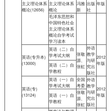
主义理论体系
主义理论体系
冯雅
出版
年版
概论(12656)
概论
新
社
毛泽东思想和
中国特色社会
主义理论体系
概论自学考试
学习读本
外语
英语（二）自
张敬
教学
学考试大纲
英语(专升本)
2012
源、
与研
(13000)
年版
英语（二）自
张虹
究出
学教程
版社
英语（一）自
全国
外语
学考试大纲
考委
教学
英语(专)
2012
与研
张敬
(13124)
年版
英语（一）自
究出
源、
学教程
版社
张虹