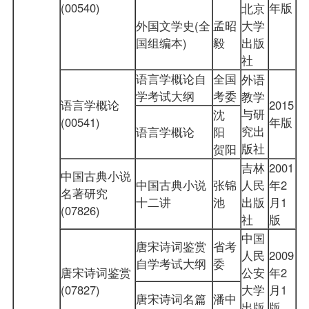
(00540)
年版
北京
外国文学史(全
孟昭
大学
国组编本)
毅
出版
社
语言学概论自
全国
外语
学考试大纲
考委
教学
语言学概论
2015
与研
沈
(00541)
年版
究出
语言学概论
阳
版社
贺阳
吉林
2001
中国古典小说
中国古典小说
张锦
人民
年2
名著研究
十二讲
池
出版
月1
(07826)
社
版
中国
唐宋诗词鉴赏
省考
人民
2009
自学考试大纲
委
唐宋诗词鉴赏
公安
年2
(07827)
大学
月1
唐宋诗词名篇
潘中
出版
版