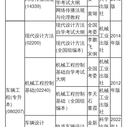
学考试大纲
(14339)
出版
版
网络传播法规
社
黄瑚
与伦理教程
现代设计方法
全国
机械
自学考试大纲
考委
现代设计方法
工业
2014
李鹏
(02200)
出版
年版
现代设计方法
飞
社
(全国组编本)
宋俐
机械
机械工程控制
全国
工业
基础自学考试
考委
出版
大纲
社
机械工程控制
2012
车辆工
基础(02240)
年版
机械
机械工程控制
李天
程(专升
工业
基础（全国组
石
本)
出版
编本）
董霞
(080207)
社
科学
2022
车辆设计
金新
轨道车辆设计
出版
年1