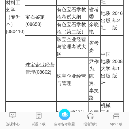
社
材料工
有色宝石学教
省考
艺学
地质
2016
程考试大纲
委
（专升
宝石鉴定
出版
年2
本）
(08653)
有色宝石学教
余晓
社
版
(080410)
程（第二版）
艳
珠宝企业经营
省考
与管理考试大
委
纲
中国
地质
2008
尹作
珠宝企业经营
大学
年1
为、
管理(08662)
出版
版
珠宝企业经营
陈
社
与管理
翼、
李笑
路
机械
C++程序设计
全国
工业
自学考试大纲
考委
出版
选课中心
试题下载
自考备考刷题
报名预约
App下载
社
C++程序设计
2019