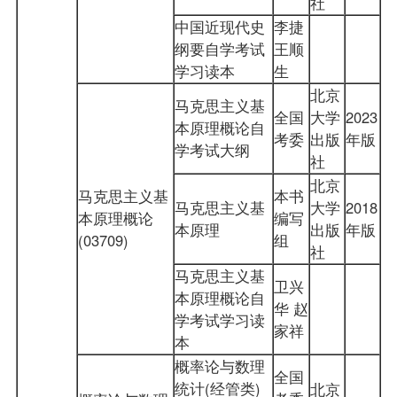
社
中国近现代史
李捷
纲要自学考试
王顺
学习读本
生
北京
马克思主义基
全国
大学
2023
本原理概论自
考委
出版
年版
学考试大纲
社
北京
马克思主义基
本书
马克思主义基
大学
2018
本原理概论
编写
本原理
出版
年版
(03709)
组
社
马克思主义基
卫兴
本原理概论自
华 赵
学考试学习读
家祥
本
概率论与数理
全国
统计(经管类)
北京