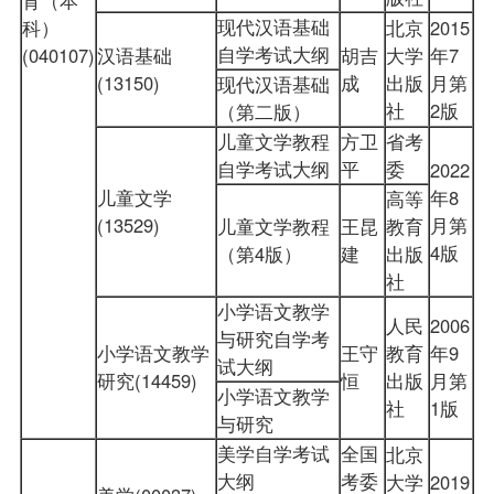
现代汉语基础
科）
北京
2015
自学考试大纲
(040107)
汉语基础
胡吉
大学
年7
(13150)
成
出版
月第
现代汉语基础
社
2版
（第二版）
儿童文学教程
方卫
省考
自学考试大纲
平
委
2022
儿童文学
年8
高等
(13529)
月第
儿童文学教程
王昆
教育
4版
（第4版）
建
出版
社
小学语文教学
人民
2006
与研究自学考
小学语文教学
王守
教育
年9
试大纲
研究(14459)
恒
出版
月第
小学语文教学
社
1版
与研究
美学自学考试
全国
北京
大纲
考委
大学
2019