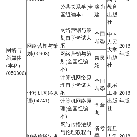
公共关系学(全
廖为
教育
国组编本)
建
出版
社
网络营销与策
全国
中国
划自学考试大
考委
人民
纲
网络营销与策
2018
大学
网络与
划(00908)
年版
网络营销与策
出版
秦良
新媒体
划(全国组编
社
娟
(本科)
本)
(050306)
计算机网络原
全国
理自学考试大
机械
考委
纲
计算机网络原
工业
2018
理(04741)
出版
年版
计算机网络原
李全
社
理(全国组编
龙
本)
网络传播法规
省考
复旦
与伦理教程自
委
网络传播法规
大学
2018