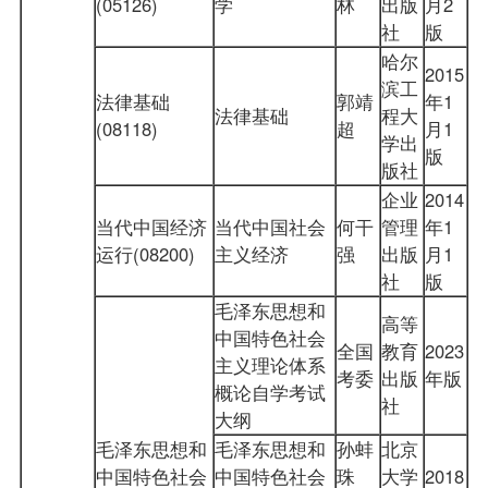
(05126)
学
林
出版
月2
社
版
哈尔
2015
滨工
法律基础
郭靖
年1
法律基础
程大
(08118)
超
月1
学出
版
版社
企业
2014
当代中国经济
当代中国社会
何干
管理
年1
运行(08200)
主义经济
强
出版
月1
社
版
毛泽东思想和
高等
中国特色社会
全国
教育
2023
主义理论体系
考委
出版
年版
概论自学考试
社
大纲
毛泽东思想和
毛泽东思想和
孙蚌
北京
中国特色社会
中国特色社会
珠
大学
2018