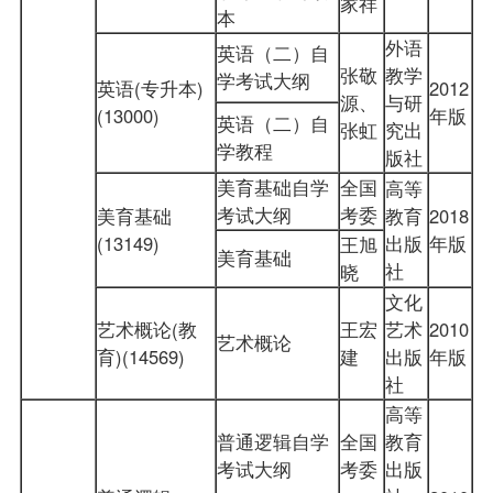
家祥
本
外语
英语（二）自
张敬
教学
学考试大纲
英语(专升本)
2012
源、
与研
(13000)
年版
英语（二）自
张虹
究出
学教程
版社
美育基础自学
全国
高等
考试大纲
考委
美育基础
教育
2018
(13149)
出版
年版
王旭
美育基础
社
晓
文化
艺术概论(教
王宏
艺术
2010
艺术概论
育)(14569)
建
出版
年版
社
高等
普通逻辑自学
全国
教育
考试大纲
考委
出版