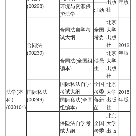
出版
年版
(00228)
环境与资源保
社
汪劲
护法学
北京
合同法自学考
全国
大学
试大纲
考委
出版
社
合同法
2012
(00230)
年版
北京
合同法(全国组
傅鼎
大学
编本)
生
出版
社
国际私法自学
全国
北京
考试大纲
考委
法学(本
国际私法
大学
2018
科）
(00249)
出版
年版
国际私法(全国
蒋新
(030101)
社
组编本)
苗
北京
保险法自学考
全国
大学
试大纲
考委
出版