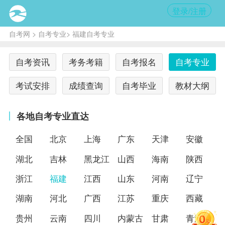
登录/注册
自考网
>
自考专业
> 福建自考专业
自考资讯
考务考籍
自考报名
自考专业
考试安排
成绩查询
自考毕业
教材大纲
各地自考专业直达
全国
北京
上海
广东
天津
安徽
湖北
吉林
黑龙江
山西
海南
陕西
浙江
福建
江西
山东
河南
辽宁
湖南
河北
广西
江苏
重庆
西藏
贵州
云南
四川
内蒙古
甘肃
青海