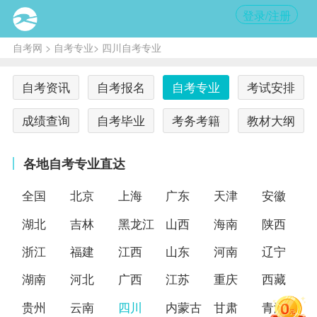
登录/注册
自考网
>
自考专业
> 四川自考专业
自考资讯
自考报名
自考专业
考试安排
成绩查询
自考毕业
考务考籍
教材大纲
各地自考专业直达
全国
北京
上海
广东
天津
安徽
湖北
吉林
黑龙江
山西
海南
陕西
浙江
福建
江西
山东
河南
辽宁
湖南
河北
广西
江苏
重庆
西藏
贵州
云南
四川
内蒙古
甘肃
青海