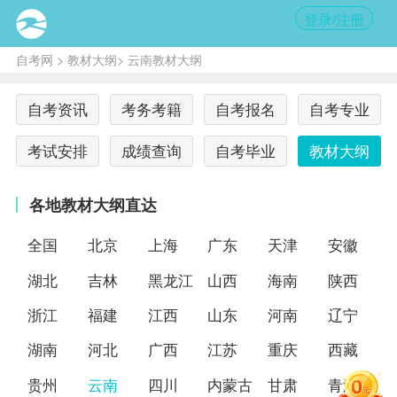
登录/注册
自考网
>
教材大纲
> 云南教材大纲
自考资讯
考务考籍
自考报名
自考专业
考试安排
成绩查询
自考毕业
教材大纲
各地教材大纲直达
全国
北京
上海
广东
天津
安徽
湖北
吉林
黑龙江
山西
海南
陕西
浙江
福建
江西
山东
河南
辽宁
湖南
河北
广西
江苏
重庆
西藏
贵州
云南
四川
内蒙古
甘肃
青海