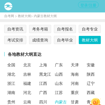
登录/注册
自考网
>
教材大纲
> 内蒙古教材大纲
自考资讯
考务考籍
自考报名
自考专业
考试安排
成绩查询
自考毕业
教材大纲
各地教材大纲直达
全国
北京
上海
广东
天津
安徽
湖北
吉林
黑龙江
山西
海南
陕西
浙江
福建
江西
山东
河南
辽宁
湖南
河北
广西
江苏
重庆
西藏
贵州
云南
四川
内蒙古
甘肃
青海