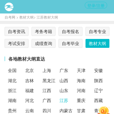
登录/注册
自考网
>
教材大纲
> 江苏教材大纲
自考资讯
考务考籍
自考报名
自考专业
考试安排
成绩查询
自考毕业
教材大纲
各地教材大纲直达
全国
北京
上海
广东
天津
安徽
湖北
吉林
黑龙江
山西
海南
陕西
浙江
福建
江西
山东
河南
辽宁
湖南
河北
广西
江苏
重庆
西藏
贵州
云南
四川
内蒙古
甘肃
青海