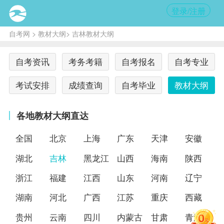
登录/注册
自考网
>
教材大纲
> 吉林教材大纲
自考资讯
考务考籍
自考报名
自考专业
考试安排
成绩查询
自考毕业
教材大纲
各地教材大纲直达
全国
北京
上海
广东
天津
安徽
湖北
吉林
黑龙江
山西
海南
陕西
浙江
福建
江西
山东
河南
辽宁
湖南
河北
广西
江苏
重庆
西藏
贵州
云南
四川
内蒙古
甘肃
青海