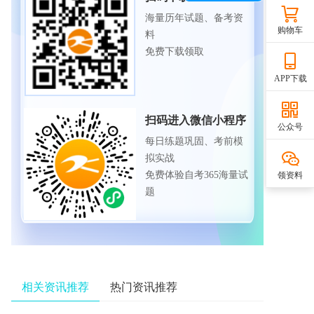
海量历年试题、备考资
购物车
料
免费下载领取
APP下载
扫码进入微信小程序
公众号
每日练题巩固、考前模
拟实战
免费体验自考365海量试
领资料
题
相关资讯推荐
热门资讯推荐