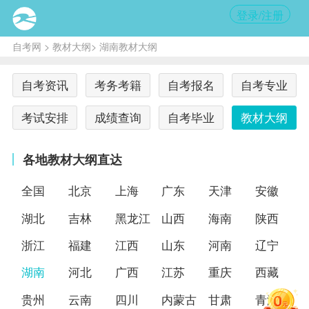
登录/注册
自考网
>
教材大纲
> 湖南教材大纲
自考资讯
考务考籍
自考报名
自考专业
考试安排
成绩查询
自考毕业
教材大纲
各地教材大纲直达
全国
北京
上海
广东
天津
安徽
湖北
吉林
黑龙江
山西
海南
陕西
浙江
福建
江西
山东
河南
辽宁
湖南
河北
广西
江苏
重庆
西藏
贵州
云南
四川
内蒙古
甘肃
青海