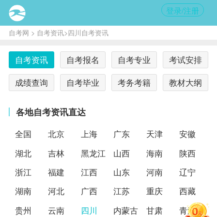
登录/注册
自考网
>
自考资讯
>四川自考资讯
自考资讯
自考报名
自考专业
考试安排
成绩查询
自考毕业
考务考籍
教材大纲
各地自考资讯直达
全国
北京
上海
广东
天津
安徽
湖北
吉林
黑龙江
山西
海南
陕西
浙江
福建
江西
山东
河南
辽宁
湖南
河北
广西
江苏
重庆
西藏
贵州
云南
四川
内蒙古
甘肃
青海