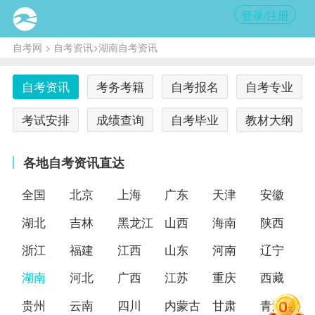
登录/注册
自考网
>
自考资讯
>湖南自考资讯
自考资讯
考务考籍
自考报名
自考专业
考试安排
成绩查询
自考毕业
教材大纲
各地自考资讯直达
全国
北京
上海
广东
天津
安徽
湖北
吉林
黑龙江
山西
海南
陕西
浙江
福建
江西
山东
河南
辽宁
湖南
河北
广西
江苏
重庆
西藏
贵州
云南
四川
内蒙古
甘肃
青海