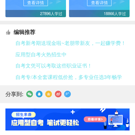
查看详情
查看详情
27896人学过
18866人学过
编辑推荐
自考新考期送现金啦~老朋带新友，一起赚学费！
应用型自考火热招生中
自考文凭可以考取这些职业证书！
自考专/本全套课程低价抢，多专业任选3年畅学
分享到: