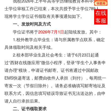
我校2026年上半年高等学历继续教育本科
毕业生
学
士
学位
审核工作已结束，本次共授予学士
学位
789人。
在线
现将学士
学位
证书领取有关事项通知如下。
客服
一、发放时间及方式
学位
证书将于
2026年7月1日
起陆续发放。其中：
1.校外教学点
毕业生
：请与所属教学点联系，确定
具体领取时间及相关手续。
2.校本部
毕业生
及社会考生：请于6月23日起通
过“西财在线微应用”微信小程序，登录“学生个人事务申
请办理”模块，申请证书邮寄。证书将通过中国邮政
EMS快递寄送，邮费由收件人承担（到付），每周统一
寄发一次（节假日除外）。请务必准确填写邮寄地址及
联系方式，因信息填写错误导致证书无法送达的，由申
请人自行承担后果。
二、证书领取要求