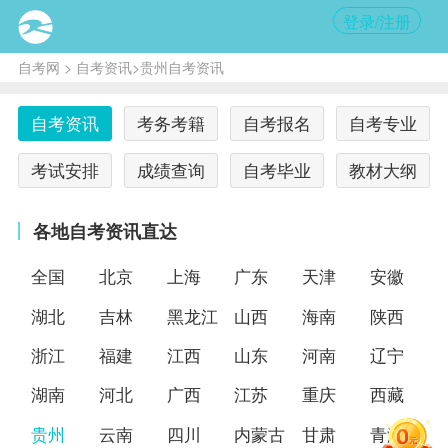
登录/注册
自考网
>
自考资讯
>贵州自考资讯
自考资讯
考务考籍
自考报名
自考专业
考试安排
成绩查询
自考毕业
教材大纲
各地自考资讯直达
全国
北京
上海
广东
天津
安徽
湖北
吉林
黑龙江
山西
海南
陕西
浙江
福建
江西
山东
河南
辽宁
湖南
河北
广西
江苏
重庆
西藏
贵州
云南
四川
内蒙古
甘肃
青海