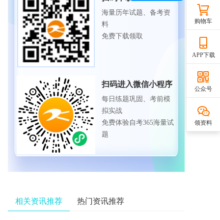
海量历年试题、备考资
购物车
料
免费下载领取
APP下载
扫码进入微信小程序
公众号
每日练题巩固、考前模
拟实战
免费体验自考365海量试
领资料
题
相关资讯推荐
热门资讯推荐