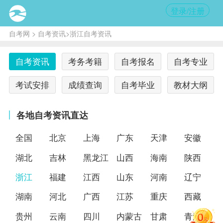
登录/注册
自考网
>
自考资讯
>浙江自考资讯
自考资讯
考务考籍
自考报名
自考专业
考试安排
成绩查询
自考毕业
教材大纲
各地自考资讯直达
全国
北京
上海
广东
天津
安徽
湖北
吉林
黑龙江
山西
海南
陕西
浙江
福建
江西
山东
河南
辽宁
湖南
河北
广西
江苏
重庆
西藏
贵州
云南
四川
内蒙古
甘肃
青海