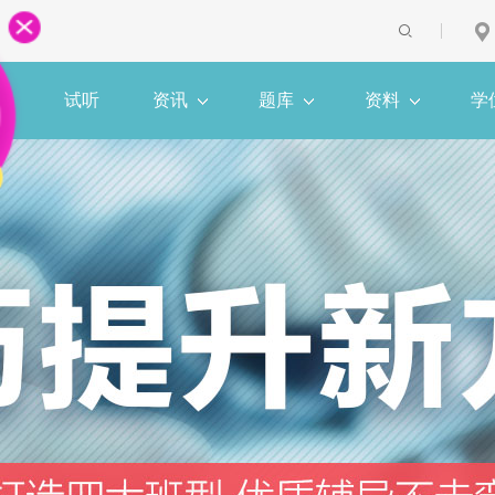
课
试听
资讯
题库
资料
学