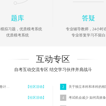
题库
答疑
量模拟习题，优质模考系统
专业辅导教师，24小时
优质模考系统
专业答复学习不留白
互动专区
自考互动交流专区 结交学习伙伴并肩战斗
2
“每日一练”在线测试系统新增【模拟考试】功能 随机组卷计时答题
【社区活动】
关于独立本科和本科的相
4
【社区活动】
考试机会减少 如何高效