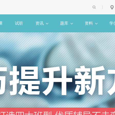
课
试听
资讯
题库
资料
学