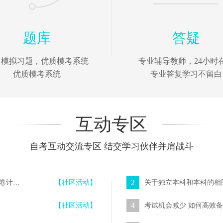
题库
答疑
量模拟习题，优质模考系统
专业辅导教师，24小时
优质模考系统
专业答复学习不留白
互动专区
自考互动交流专区 结交学习伙伴并肩战斗
2
“每日一练”在线测试系统新增【模拟考试】功能 随机组卷计时答题
【社区活动】
关于独立本科和本科的相
4
【社区活动】
考试机会减少 如何高效