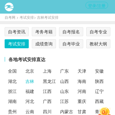
登录/注册
自考网
>
考试安排
> 吉林考试安排
自考资讯
考务考籍
自考报名
自考专业
考试安排
成绩查询
自考毕业
教材大纲
各地考试安排直达
全国
北京
上海
广东
天津
安徽
湖北
吉林
黑龙江
山西
海南
陕西
浙江
福建
江西
山东
河南
辽宁
湖南
河北
广西
江苏
重庆
西藏
贵州
云南
四川
内蒙古
甘肃
青海