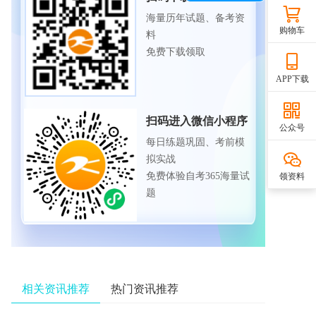
海量历年试题、备考资
购物车
料
免费下载领取
APP下载
扫码进入微信小程序
公众号
每日练题巩固、考前模
拟实战
免费体验自考365海量试
领资料
题
相关资讯推荐
热门资讯推荐