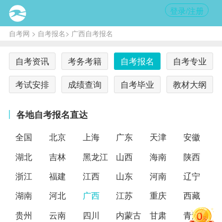
登录/注册
自考网
>
自考报名
> 广西自考报名
自考资讯
考务考籍
自考报名
自考专业
考试安排
成绩查询
自考毕业
教材大纲
各地自考报名直达
全国
北京
上海
广东
天津
安徽
湖北
吉林
黑龙江
山西
海南
陕西
浙江
福建
江西
山东
河南
辽宁
湖南
河北
广西
江苏
重庆
西藏
贵州
云南
四川
内蒙古
甘肃
青海