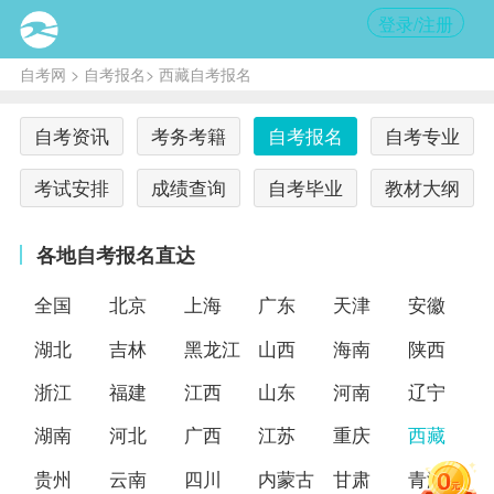
登录/注册
自考网
>
自考报名
> 西藏自考报名
自考资讯
考务考籍
自考报名
自考专业
考试安排
成绩查询
自考毕业
教材大纲
各地自考报名直达
全国
北京
上海
广东
天津
安徽
湖北
吉林
黑龙江
山西
海南
陕西
浙江
福建
江西
山东
河南
辽宁
湖南
河北
广西
江苏
重庆
西藏
贵州
云南
四川
内蒙古
甘肃
青海