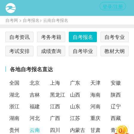
登录/注册
自考网
>
自考报名
> 云南自考报名
自考资讯
考务考籍
自考报名
自考专业
考试安排
成绩查询
自考毕业
教材大纲
各地自考报名直达
全国
北京
上海
广东
天津
安徽
湖北
吉林
黑龙江
山西
海南
陕西
浙江
福建
江西
山东
河南
辽宁
湖南
河北
广西
江苏
重庆
西藏
贵州
云南
四川
内蒙古
甘肃
青海