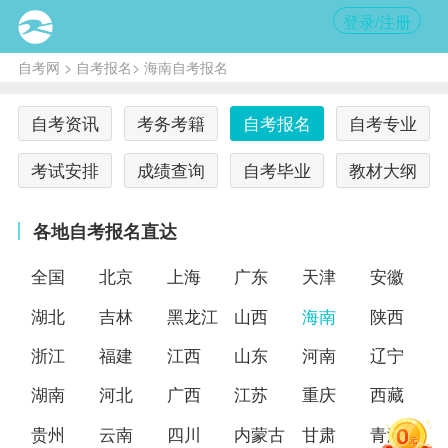
登录/注册
自考网
>
自考报名
> 海南自考报名
自考资讯
考务考籍
自考报名
自考专业
考试安排
成绩查询
自考毕业
教材大纲
各地自考报名直达
全国
北京
上海
广东
天津
安徽
湖北
吉林
黑龙江
山西
海南
陕西
浙江
福建
江西
山东
河南
辽宁
湖南
河北
广西
江苏
重庆
西藏
贵州
云南
四川
内蒙古
甘肃
青海