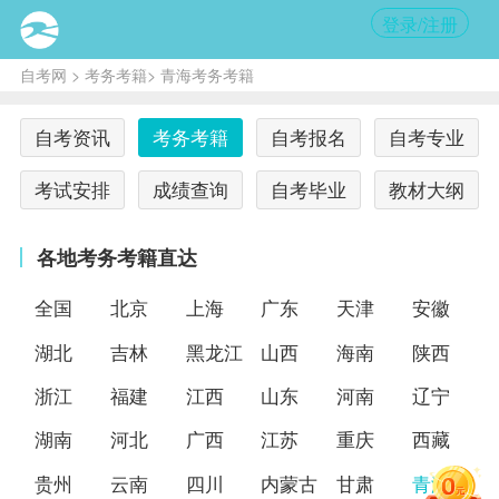
登录/注册
自考网
>
考务考籍
> 青海考务考籍
自考资讯
考务考籍
自考报名
自考专业
考试安排
成绩查询
自考毕业
教材大纲
各地考务考籍直达
全国
北京
上海
广东
天津
安徽
湖北
吉林
黑龙江
山西
海南
陕西
浙江
福建
江西
山东
河南
辽宁
湖南
河北
广西
江苏
重庆
西藏
贵州
云南
四川
内蒙古
甘肃
青海