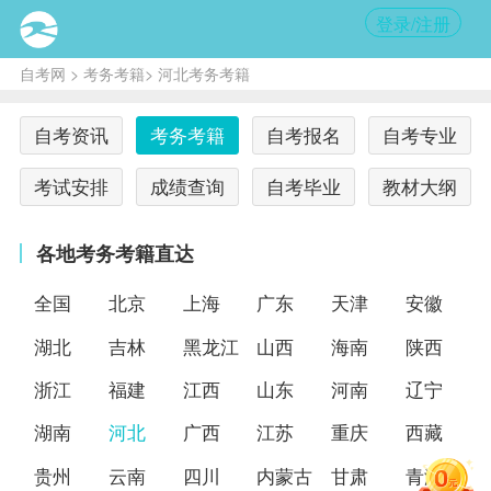
登录/注册
自考网
>
考务考籍
> 河北考务考籍
自考资讯
考务考籍
自考报名
自考专业
考试安排
成绩查询
自考毕业
教材大纲
各地考务考籍直达
全国
北京
上海
广东
天津
安徽
湖北
吉林
黑龙江
山西
海南
陕西
浙江
福建
江西
山东
河南
辽宁
湖南
河北
广西
江苏
重庆
西藏
贵州
云南
四川
内蒙古
甘肃
青海