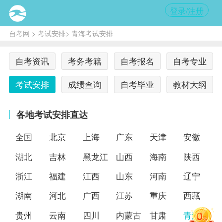
登录/注册
自考网
>
考试安排
> 青海考试安排
自考资讯
考务考籍
自考报名
自考专业
考试安排
成绩查询
自考毕业
教材大纲
各地考试安排直达
全国
北京
上海
广东
天津
安徽
湖北
吉林
黑龙江
山西
海南
陕西
浙江
福建
江西
山东
河南
辽宁
湖南
河北
广西
江苏
重庆
西藏
贵州
云南
四川
内蒙古
甘肃
青海