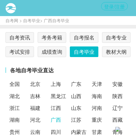
登录/注册
自考网
>
自考毕业
> 广西自考毕业
自考资讯
考务考籍
自考报名
自考专业
考试安排
成绩查询
自考毕业
教材大纲
各地自考毕业直达
全国
北京
上海
广东
天津
安徽
湖北
吉林
黑龙江
山西
海南
陕西
浙江
福建
江西
山东
河南
辽宁
湖南
河北
广西
江苏
重庆
西藏
贵州
云南
四川
内蒙古
甘肃
青海