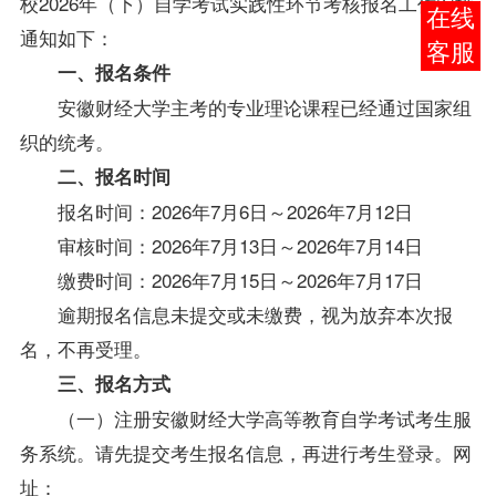
校
202
6
年
（
下
）
自学考试实践性环节考核报名工作安排
报考
通知如下：
咨询
一、报名条件
安徽财经大学主考的专业理论课程已经通过国家组
织的统考。
二、报名时间
报名时间：
2026年7月6日～2026年7月12日
审核时间：
202
6
年
7
月
13
日～
202
6
年
7
月
14
日
缴费时间：
202
6
年
7
月
15
日～
2026年
7
月
17
日
逾期报名信息未提交或未缴费，视为放弃本次报
名，不再受理。
三、报名方式
（一）注册安徽财经大学高等教育自学考试考生服
务系统。请先提交考生报名信息，再进行考生登录。网
址：