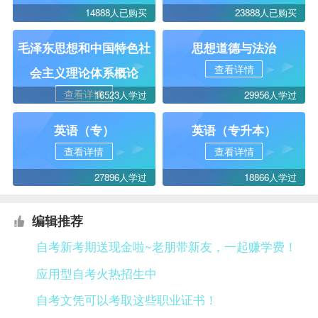
14888人已购买
23888人已购买
毛泽东思想和中国特色社
思想道德与法治
查看详情
会主义理论体系概论
查看详情
16523人学过
29956人学过
英语（专）
英语（专升本）
查看详情
查看详情
27896人学过
18866人学过
编辑推荐
自考新考期送现金啦~老朋带新友，一起赚学费！
应用型自考火热招生中
自考文凭可以考取这些职业证书！