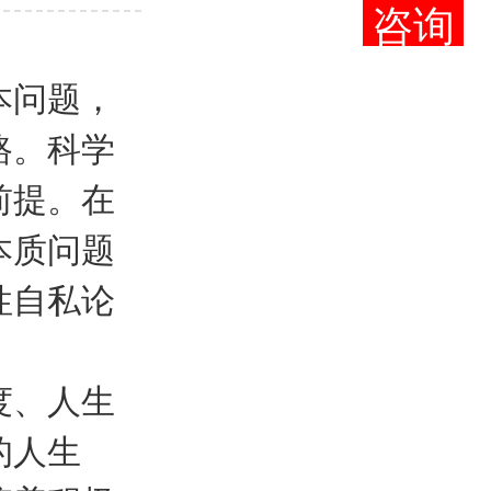
咨询
课程导学
本问题，
第01讲 课程导
路。科学
绪 论
前提。在
第01讲 成就时
本质问题
性自私论
第02讲 提高素
第一章 把握人
度、人生
的人生
第01讲 科学认