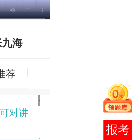
张九海
推荐
可对讲
购买课程后，所有章节
报考
至考后一周关闭！（模