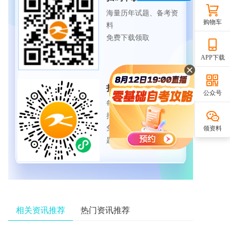
海量历年试题、备考资
购物车
料
免费下载领取
APP下载
扫码进入微信小程序
公众号
每日练题巩固、考前模
拟实战
免费体验自考365海量试
领资料
题
相关资讯推荐
热门资讯推荐