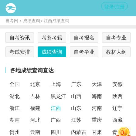
登录/注册
自考网
>
成绩查询
> 江西成绩查询
自考资讯
考务考籍
自考报名
自考专业
考试安排
成绩查询
自考毕业
教材大纲
各地成绩查询直达
全国
北京
上海
广东
天津
安徽
湖北
吉林
黑龙江
山西
海南
陕西
浙江
福建
江西
山东
河南
辽宁
湖南
河北
广西
江苏
重庆
西藏
贵州
云南
四川
内蒙古
甘肃
青海