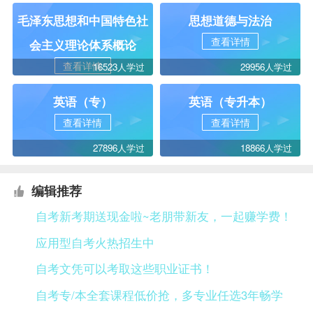
毛泽东思想和中国特色社
思想道德与法治
查看详情
会主义理论体系概论
查看详情
16523人学过
29956人学过
英语（专）
英语（专升本）
查看详情
查看详情
27896人学过
18866人学过
编辑推荐
自考新考期送现金啦~老朋带新友，一起赚学费！
应用型自考火热招生中
自考文凭可以考取这些职业证书！
自考专/本全套课程低价抢，多专业任选3年畅学