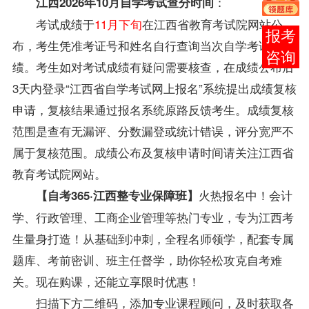
：
江西2026年10月自学考试查分时间
考试成绩于
11月下旬
在江西省教育考试院网站公
报考
布，考生凭准考证号和姓名自行查询当次自学考试成
咨询
绩。考生如对考试成绩有疑问需要核查，在成绩公布后
3天内登录“江西省自学考试网上报名”系统提出成绩复核
申请，复核结果通过报名系统原路反馈考生。成绩复核
范围是查有无漏评、分数漏登或统计错误，评分宽严不
属于复核范围。成绩公布及复核申请时间请关注江西省
教育考试院网站。
火热报名中！
会计
【自考365·江西整专业保障班】
学、行政管理、工商企业管理等热门专业，专为江西考
生量身打造！从基础到冲刺，全程名师领学，配套专属
题库、考前密训、班主任督学，助你轻松攻克自考难
关。
现在购课，还能立享限时优惠！
扫描下方二维码，添加专业课程顾问，及时获取各