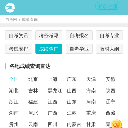
登录/注册
自考网
> 成绩查询
自考资讯
考务考籍
自考报名
自考专业
考试安排
成绩查询
自考毕业
教材大纲
各地成绩查询直达
全国
北京
上海
广东
天津
安徽
湖北
吉林
黑龙江
山西
海南
陕西
浙江
福建
江西
山东
河南
辽宁
湖南
河北
广西
江苏
重庆
西藏
贵州
云南
四川
内蒙古
甘肃
青海