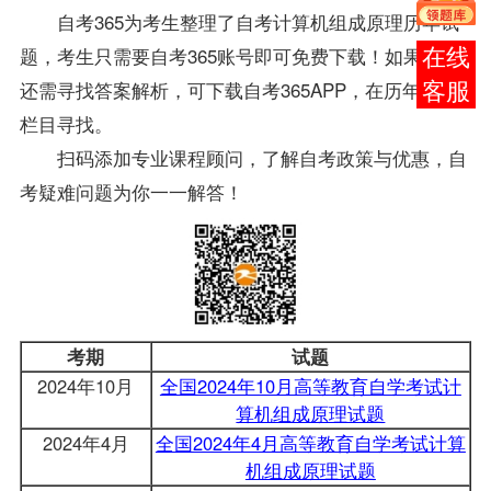
自考365为考生整理了自考计算机组成原理历年
试
题
，考生只需要自考365账号即可免费下载！如果考生
报考
还需寻找
答案
解析，可下载自考365APP，在历年
试题
咨询
栏目寻找。
扫码添加
专业
课程顾问，了解自考政策与优惠，自
考疑难问题为你一一解答！
考期
试题
2024年10月
全国2024年10月高等教育自学考试计
算机组成原理试题
2024年4月
全国2024年4月高等教育自学考试计算
机组成原理试题