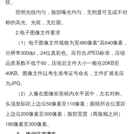
纹。
照明光线均匀，脸部曝光均匀，无明显可见或不对
称的高光、光斑，无红眼。
2.
电子图像文件要求
（
1
）电子图像文件规格为宽
480
像素
*
高
640
像素，
分辨率
300dpi
，
24
位真彩色。应符合
JPEG
标准，压缩
品质系数不低于
60
，压缩后文件大小一般在
20KB
至
40KB
。图像文件以考生准考证号命名，文件扩展名应
为
JPG
。
（
2
）人像在图像矩形框内水平居中，左右对称。
头顶发际距上边沿
50
像素至
110
像素；眼睛所在位置距
上边沿
200
像素至
300
像素；脸部宽度（两脸颊之间）
180
像素至
300
像素。
八、毕业证书遗失