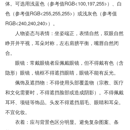
体。可选用浅蓝色（参考值
RGB<100,197,255>
）、白
色（参考值
RGB<255,255,255>
）或浅灰色（参考值
RGB<240,240,240>
）。
人物姿态与表情：坐姿端正，表情自然，双眼自然
睁开并平视，耳朵对称，左右肩膀平衡，嘴唇自然闭
合。
眼镜：常戴眼镜者应佩戴眼镜，但不得戴有色（含
隐形）眼镜，镜框不得遮挡眼睛，眼镜不能有反光。
佩饰及遮挡物：不得使用头部覆盖物（宗教、医疗
和文化需要时，不得遮挡脸部或造成阴影）。不得佩戴
耳环、项链等饰品。头发不得遮挡眉毛、眼睛和耳朵。
不宜化妆。
衣着：应与背景色区分明显。避免复杂图案、条