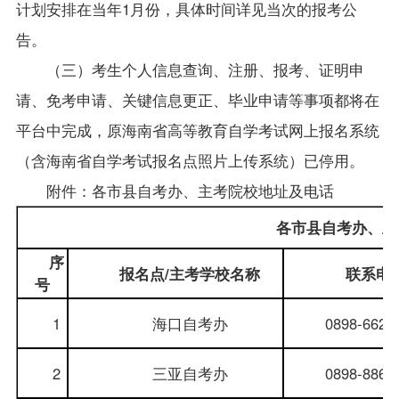
计划安排在当年1月份，
具体时间详见当次的报考公
告。
（三）
考生
个人信息查询、
注册、
报考、
证明申
请、
免考申请、
关键
信息更正
、毕业申
请
等
事项
都将
在
平台
中
完成，原海南省高等教育自学考试网上报名系统
（含海南省自学考试报名点照片上传系统）已停用。
附件：各市县
自考办
、主考院校地址及电话
各市县
自考办
、主
序
报名点/主考学校名称
联系电
号
1
海口
自考办
0898-6629
2
三亚
自考办
0898-8865