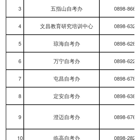
3
五指山
自考办
0898-8662
4
文昌教育研究培训中心
0898-6329
5
琼海
自考办
0898-6282
6
万宁
自考办
0898-6223
7
屯昌
自考办
0898-6781
8
定安
自考办
0898-6383
9
澄迈
自考办
0898-6760
10
临高
自考办
0898-2826