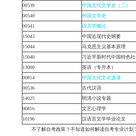
00539
中国古代文学史（二）
00540
外国文学史
00541
语言学概论
15043
中国近现代史纲要
15044
马克思主义基本原理
15040
习近平新时代中国特色社
13000
英语（专升本）
00814
中国古代文论选读
00536
古代汉语
14025
明清小说专题
00816
文艺心理学
10196
汉语言文学毕业论文
不了解自考政策？不知道如何解读自考专业计划？