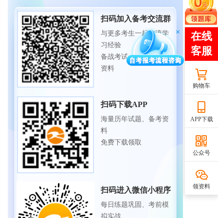
扫码加入备考交流群
与更多考生一起交流学
习经验
备战考试，获取试题及
资料
购物车
扫码下载APP
海量历年试题、备考资
APP下载
料
免费下载领取
公众号
领资料
扫码进入微信小程序
每日练题巩固、考前模
拟实战