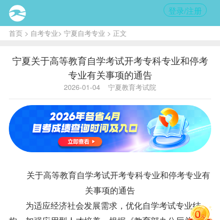
登录/注册
首页
>
自考专业
>
宁夏自考专业
> 正文
宁夏关于高等教育自学考试开考专科专业和停考
专业有关事项的通告
2026-01-04
宁夏教育考试院
关
于
高
等
教
育
自
学
考
试
开
考
专
科
专
业
和
停
考
专
业
有
关
事
项
的
通
告
为
适
应
经
济
社
会
发
展
需
求
，
优
化
自
学
考
试
专
业
结