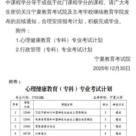
中
课
程
学
分
等
于
或
低
于
此
门
课
程
学
分
的
课
程
。
请
广
大
考
生
密
切
关
注
宁
夏
教
育
考
试
院
及
主
考
学
校
继
续
教
育
学
院
发
布
的
后
续
通
知
，
合
理
安
排
报
考
计
划
，
积
极
完
成
学
业
。
附
件
：
1
.
心
理
健
康
教
育
（
专
科
）
专
业
考
试
计
划
2
.
行
政
管
理
（
专
科
）
专
业
考
试
计
划
宁
夏
教
育
考
试
院
2
0
2
5
年
1
2
月
3
0
日