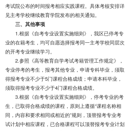
考
试
院
公
布
的
时
间
报
考
相
应
实
践
课
程
。
具
体
考
核
安
排
详
见
主
考
学
校
继
续
教
育
学
院
发
布
的
相
关
通
知
。
三
、
其
他
事
项
1
.
根
据
《
自
考
专
业
设
置
实
施
细
则
》
，
我
区
已
停
考
专
业
的
在
籍
考
生
，
均
可
自
愿
选
择
报
考
同
一
主
考
学
校
同
层
次
的
开
考
专
业
继
续
学
习
。
2
.
参
照
《
高
等
教
育
自
学
考
试
考
籍
管
理
工
作
规
定
》
，
专
业
停
考
的
考
生
，
报
考
其
他
专
业
，
申
请
专
科
毕
业
，
须
取
得
报
考
专
业
不
少
于
5
门
课
程
合
格
成
绩
；
申
请
本
科
毕
业
，
须
取
得
报
考
专
业
不
少
于
4
门
课
程
合
格
成
绩
。
3
.
根
据
《
自
考
专
业
设
置
实
施
细
则
》
，
停
考
专
业
的
考
生
，
已
取
得
合
格
成
绩
的
课
程
，
原
则
上
遵
循
“
课
程
名
称
相
同
，
内
容
和
要
求
相
同
或
相
近
的
”
规
则
，
顶
替
报
考
专
业
考
试
计
划
中
相
应
课
程
，
已
合
格
课
程
可
以
顶
替
报
考
专
业
计
划