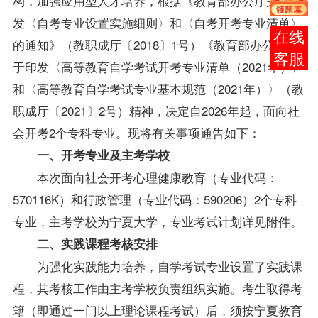
构
，
加
强
应
用
型
人
才
培
养
，
根
据
《
教
育
部
办
公
厅
关
于
印
发
〈
自
考
专
业
设
置
实
施
细
则
〉
和
〈
自
考
开
考
专
业
清
单
〉
报考
的
通
知
》
（
教
职
成
厅
〔
2
0
1
8
〕
1
号
）
《
教
育
部
办
公
厅
关
咨询
于
印
发
〈
高
等
教
育
自
学
考
试
开
考
专
业
清
单
（
2
0
2
1
年
）
〉
和
〈
高
等
教
育
自
学
考
试
专
业
基
本
规
范
（
2
0
2
1
年
）
〉
（
教
职
成
厅
〔
2
0
2
1
〕
2
号
）
精
神
，
决
定
自
2
0
2
6
年
起
，
面
向
社
会
开
考
2
个
专
科
专
业
。
现
将
有
关
事
项
通
告
如
下
：
一
、
开
考
专
业
及
主
考
学
校
本
次
面
向
社
会
开
考
心
理
健
康
教
育
（
专
业
代
码
：
5
7
0
1
1
6
K
）
和
行
政
管
理
（
专
业
代
码
：
5
9
0
2
0
6
）
2
个
专
科
专
业
，
主
考
学
校
为
宁
夏
大
学
，
专
业
考
试
计
划
详
见
附
件
。
二
、
实
践
课
程
考
核
安
排
为
强
化
实
践
能
力
培
养
，
自
学
考
试
专
业
设
置
了
实
践
课
程
，
其
考
核
工
作
由
主
考
学
校
负
责
组
织
实
施
。
考
生
取
得
考
籍
（
即
通
过
一
门
以
上
理
论
课
程
考
试
）
后
，
须
按
宁
夏
教
育