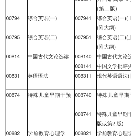
(
第二版
)
00794
综合英语
(
一
)
007941
综合英语
(
一
)(
上
(
附大纲
)
00795
综合英语
(
二
)
007951
综合英语
(
二
)(
上
(
附大纲
)
00814
中国古代文论选读
008140
中国古代文论选
008141
中国文学批评史
00831
英语语法
008311
现代英语语法
(
附
00874
特殊儿童早期干预
008740
特殊儿童早期干
008741
特殊儿童早期干
版或第
2
版
)
00882
学前教育心理学
008821
学前教育心理学
(