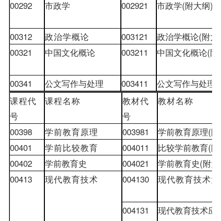
00292
市政学
002921
市政学
(
附大纲
)
00312
政治学概论
003121
政治学概论
(
附大
00321
中国文化概论
003211
中国文化概论
(
附
00341
公文写作与处理
003411
公文写作与处理
(
课程代
课程名称
教材
代
教材
名称
号
号
00398
学前教育原理
003981
学前教育原理
(
附
00401
学前比较教育
004011
比较学前教育
(
附
00402
学前教育史
004021
学前教育史
(
附大
00413
现代教育技术
004130
现代教育技术大
004131
现代教育技术应