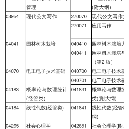
管理
(
附大纲
)
03954
现代公文写作
270070
现代公文写作大
270071
应用写作
04041
园林树木栽培
040410
园林树木栽培大
040411
园林树木栽培与
（第
2
版）
04070
电工电子技术基础
040700
电工电子技术基
040701
电工电子技术基
04183
概率论与数理统计
041831
概率论与数理统
(
经管类
)
类
)(
附大纲
)
04184
线性代数
(
经管类
)
041841
线性代数
(
经管类
纲
)
04265
社会心理学
042651
社会心理学
(
附大