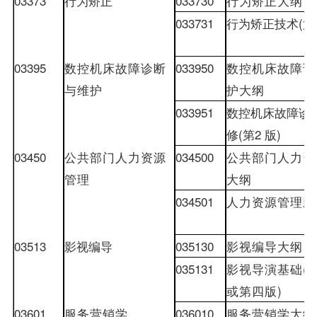
03373
行为矫正
033730
行为矫正大纲
033731
行为矫正技术
(
第
03395
数控机床故障诊断
033950
数控机床故障诊
与维护
护大纲
033951
数控机床故障诊
修
(
第
2
版
)
03450
公共部门人力资源
034500
公共部门人力资
管理
大纲
034501
人力资源管理新
03513
影视编导
035130
影视编导大纲
035131
影视导演基础
(
或第四版
)
03601
服务营销学
036010
服务营销学大纲