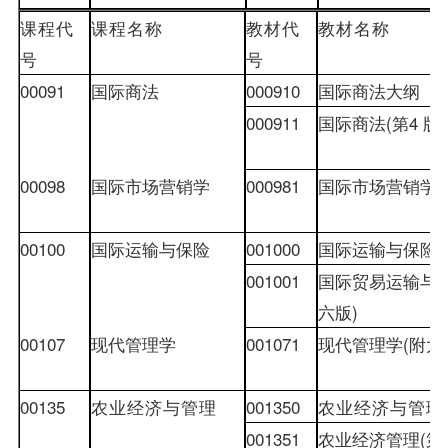
课程代
课程名称
教材
代
教材
名称
号
号
00091
国际商法
000910
国际商法大纲
000911
国际商法
(
第
4
版
)
00098
国际市场营销学
000981
国际市场营销学
(
00100
国际运输与保险
001000
国际运输与保险
001001
国际贸易运输与
六版
)
00107
现代管理学
001071
现代管理学
(
附大
00135
农业经济与管理
001350
农业经济与管理
001351
农业经济管理
(
第