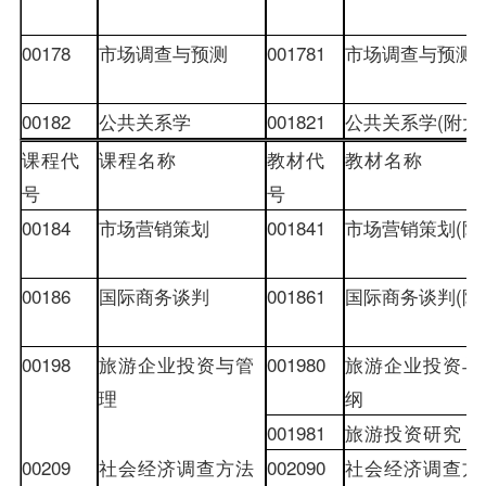
00178
市场调查与预测
001781
市场调查与预测
(
00182
公共关系学
001821
公共关系学
(
附大
课程代
课程名称
教材
代
教材
名称
号
号
00184
市场营销策划
001841
市场营销策划
(
附
00186
国际商务谈判
001861
国际商务谈判
(
附
00198
旅游企业投资与管
001980
旅游企业投资与
理
纲
001981
旅游投资研究
00209
社会经济调查方法
002090
社会经济调查方