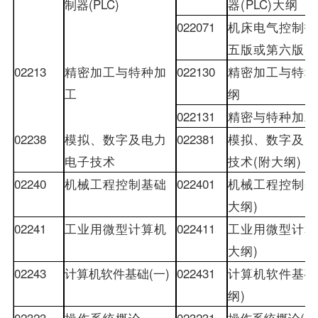
制器
(
PLC
)
器
(
PLC
)
大纲
022071
机床电气控制技
五版或第六版
)
02213
精密加工与特种加
022130
精密加工与特种
工
纲
022131
精密与特种加工
02238
模拟、数字及电力
022381
模拟、数字及电
电子技术
技术
(
附大纲
)
02240
机械工程控制基础
022401
机械工程控制基
大纲
)
02241
工业用微型计算机
022411
工业用微型计算
大纲
)
02243
计算机软件基础
(
一
)
022431
计算机软件基础
纲
)
02323
操作系统概论
023231
操作系统概论
(
附