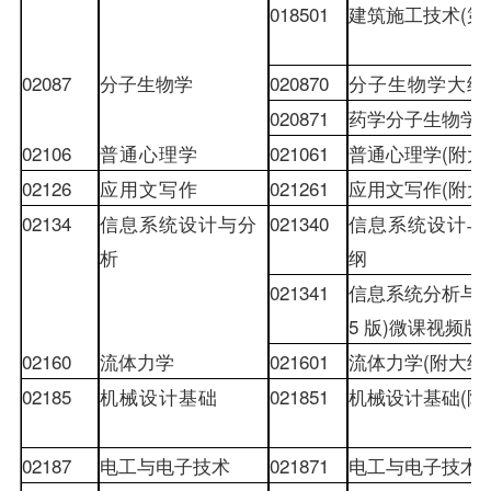
018501
建筑施工技术
(
第
02087
分子生物学
020870
分子生物学大纲
020871
药学分子生物学
(
02106
普通心理学
021061
普通心理学
(
附大
02126
应用文写作
021261
应用文写作
(
附大
02134
信息系统设计与分
021340
信息系统设计与
析
纲
021341
信息系统分析与
5
版
)
微课视
频版
02160
流体力学
021601
流体力学
(
附大纲
02185
机械设计基础
021851
机械设计基础
(
附
02187
电工与电子技术
021871
电工与电子技术
(