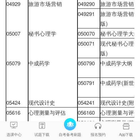
04929
旅游市场营销
049290
旅游市场营销大
049291
旅游市场营销学
版
)
05007
秘书心理学
050070
秘书心理学大纲
050071
现代秘书心理学
版
)
05079
中成药学
050790
中成药学大纲
050791
中成药学
(
新世纪
05424
现代设计史
054241
现代设计史
(
附大
05616
心理测量与评估
056160
心理测量与评估
056161
心理测量学
(
第
3
05622
临床心理学
056220
临床心理学大纲
选课中心
试题下载
自考备考刷题
报名预约
App下载