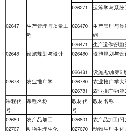
026271
运筹学与系统工
02647
生产管理与质量工
026470
生产管理与质量
程
纲
026471
生产运作管理
(
第
02648
设施规划与设计
026480
设施规划与设计
026481
设施规划
(
第
2
版
)
02678
农业推广学
026780
农业推广学大纲
026781
农业推广学
(
第二
课程代
课程名称
教材
代
教材
名称
号
号
02680
农产品加工
026801
农产品加工
(
附大
02767
动物生理生化
027670
动物生理生化大