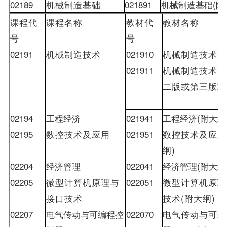
02189
机械制造基础
021891
机械制造基础
(
附
课程代
课程名称
教材
代
教材
名称
号
号
02191
机械制造技术
021910
机械制造技术大
021911
机械制造技术基
二版或第三版
或
02194
工程经济
021941
工程经济
(
附大纲
02195
数控技术及应用
021951
数控技术及应用
纲
)
02204
经济管理
022041
经济管理
(
附大纲
02205
微型计算机原理与
022051
微型计算机原理
接口技术
技术
(
附大纲
)
02207
电气传动与可编程控
022070
电气传动与可编