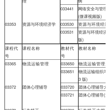
理
纲
033441
网络安全与管理
(
(
微课视频版
)
03353
资源与环境经济学
033530
资源与环境经济
033531
资源与环境经济
版
)
课程代
课程名称
教材
代
教材
名称
号
号
03365
物流运输管理
033650
物流运输管理大
033651
物流运输组织与
3
版
)
03372
团体心理辅导
033720
团体心理辅导大
033721
团体心理辅导
(
第