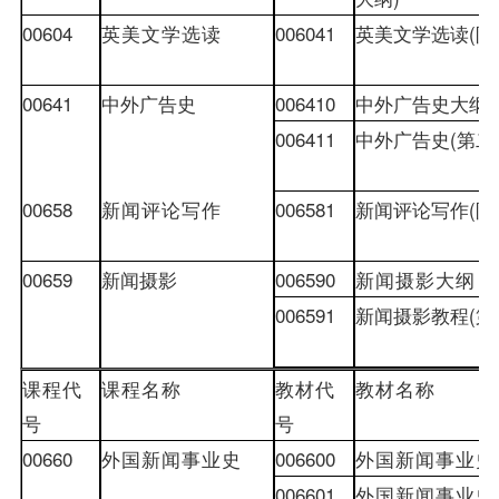
00604
英美文学选读
006041
英美文学选读
(
附
00641
中外广告史
006410
中外广告史大纲
006411
中外广告史
(
第二
00658
新闻评论写作
006581
新闻评论写作
(
附
00659
新闻摄影
006590
新闻摄影大纲
006591
新闻摄影教程
(
第
课程代
课程名称
教材
代
教材
名称
号
号
00660
外国新闻事业史
006600
外国新闻事业史
006601
外国新闻事业史