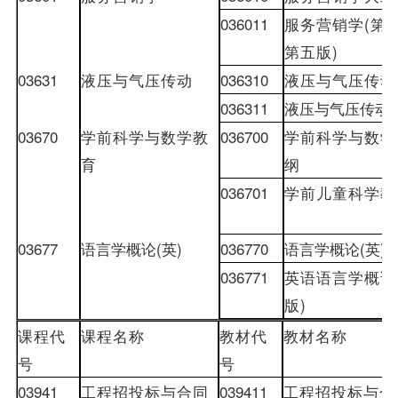
036011
服务营销学
(
第
第五版
)
03631
液压与气压传动
036310
液压与气压传动
036311
液压与气压传动
(
03670
学前科学与数学教
036700
学前科学与数学
育
纲
036701
学前儿童科学教
03677
语言学概论
(
英
)
036770
语言学概论
(
英
)
036771
英语语言学概论
版
)
课程代
课程名称
教材
代
教材
名称
号
号
03941
工程招投标与合同
039411
工程招投标与合