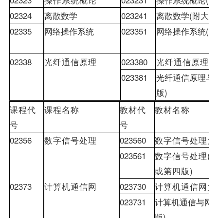
02324
离散数学
023241
离散数学
(
附大纲
02335
网络操作系统
023351
网络操作系统
(
附
02338
光纤通信原理
023380
光纤通信原理大
023381
光纤通信原理与
版
)
课程代
课程名称
教材
代
教材
名称
号
号
02356
数字信号处理
023560
数字信号处理大
023561
数字信号处理
(
或第四版
)
02373
计算机通信网
023730
计算机通信网大
023731
计算机通信与网
版
)