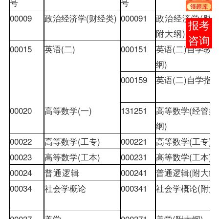
号
号
00009
政治经济学
(
财经类
)
000091
政治经济学
(
财
在线
附大纲
)
客服
00015
英语
(
二
)
000151
英语
(
二
)
自学教
纲
)
000159
英语
(
二
)
自学指
00020
高等数学
(
一
)
131251
高等数学
(
经管类
纲
)
00022
高等数学
(
工专
)
000221
高等数学
(
工专
)(
00023
高等数学
(
工本
)
000231
高等数学
(
工本
)(
00024
普通逻辑
000241
普通逻辑
(
附大纲
00034
社会学概论
000341
社会学概论
(
附大
00037
美学
000371
美学
(
附大纲
)