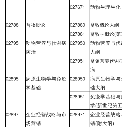
027671
动物生理生化
02788
畜牧概论
027880
畜牧概论大纲
027881
畜牧学概论
(
第三
02795
动物营养与代谢病
027950
动物营养与代谢
防治
大纲
027951
畜禽营养代谢病
病
02895
病原生物学与免疫
028950
病原生物学与免
学基础
础大纲
028951
免疫学基础与病
学
(
新世纪第
五
02897
企业经营战略与市
028971
企业经营战略与
场营销
销
(
附大纲
)