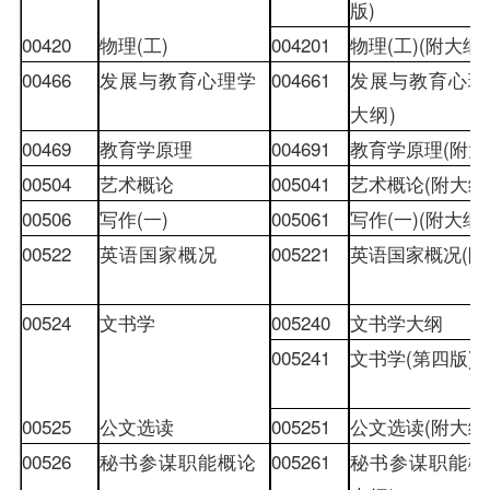
版
)
00420
物理
(
工
)
004201
物理
(
工
)(
附大纲
)
00466
发展与教育心理学
004661
发展与教育心理
大纲
)
00469
教育学原理
004691
教育学原理
(
附大
00504
艺术概论
005041
艺术概论
(
附大纲
00506
写作
(
一
)
005061
写作
(
一
)(
附大纲
)
00522
英语国家概况
005221
英语国家概况
(
附
00524
文书学
005240
文书学大纲
005241
文书学
(
第四版
)
00525
公文选读
005251
公文选读
(
附大纲
00526
秘书参谋职能概论
005261
秘书参谋职能概