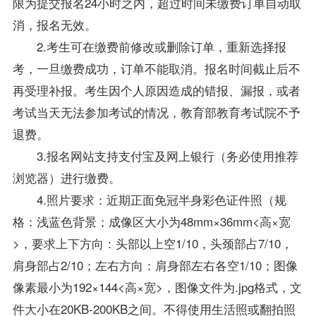
限为提交报名24小时之内，超过时间未缴费订单自动取
消，报名无效。
2.考生可在缴费前修改或删除订单，重新选择报
考，一旦缴费成功，订单不能取消。报名时间截止后不
再受理补报。考生因个人原因造成的错报、漏报，或者
考试当天无法参加考试的情况，教育部教育考试院不予
退费。
3.报名网站支持支付宝及网上银行（务必使用推荐
浏览器）进行缴费。
4.照片要求：近期正面免冠半身彩色证件照（规
格：浅蓝色背景；成像区大小为48mm×36mm<高×宽
>，要求上下方向：头部以上空1/10，头颈部占7/10，
肩身部占2/10；左右方向：肩身部左右各空1/10；图像
像素最小为192×144<高×宽>，图像文件为.jpg格式，文
件大小在20KB-200KB之间。不得使用生活照或翻拍照