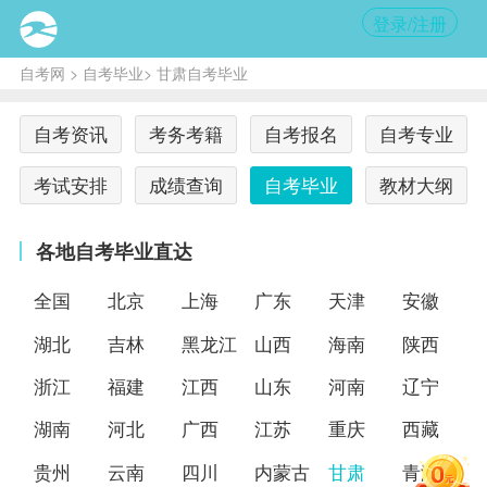
登录/注册
自考网
>
自考毕业
> 甘肃自考毕业
自考资讯
考务考籍
自考报名
自考专业
考试安排
成绩查询
自考毕业
教材大纲
各地自考毕业直达
全国
北京
上海
广东
天津
安徽
湖北
吉林
黑龙江
山西
海南
陕西
浙江
福建
江西
山东
河南
辽宁
湖南
河北
广西
江苏
重庆
西藏
贵州
云南
四川
内蒙古
甘肃
青海