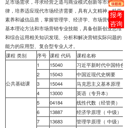
足市场需求，寻求经营之道与商业模式创新等市场规
律，培养适应现代市场经济需要，具有人文精神、科学
报考
素养和诚信品质，掌握管理学、经济学、
市场营销学
的
咨询
基本理论方法和市场营销专业技能，具备创新创业思维
和综合运用相关知识发现、分析和解决营销实际问题的
能力的应用型、复合型专业人才。
课程 类别
序号
课程 代码
课程名称
1
15040
习近平新时代中国特色
2
15043
中国近现代史纲要
公共基础课
3
15044
马克思主义基本原理
4
13000
英语（专升本）
5
04184
线性代数（经管类）
6
13887
经济学原理（ 中级）
7
13683
管理学原理
（ 中级）