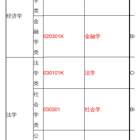
类
经济学
金
融
020301K
金融学
B02
学
类
法
030101K
法学
C03
学
类
社
会
030301
社会学
B03
法学
学
类
公