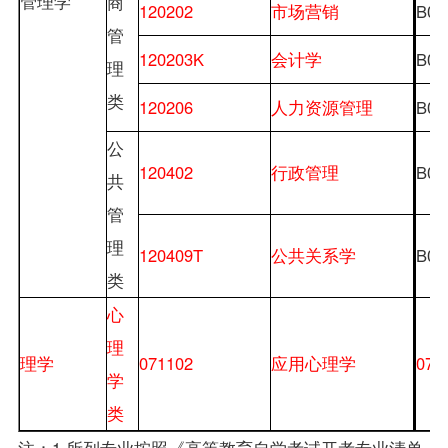
管理学
商
120202
市场营销
B02
管
120203K
会计学
B02
理
类
120206
人力资源管理
B02
公
120402
行政管理
B03
共
管
理
120409T
公共关系学
B05
类
心
理
理学
071102
应用心理学
071
学
类
注：1.所列专业按照《高等教育自学考试开考专业清单