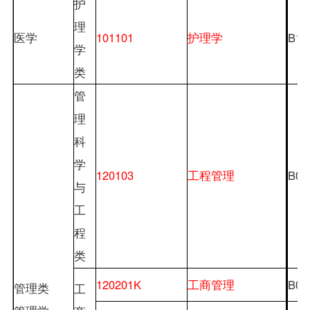
护
理
医学
101101
护理学
B10
学
类
管
理
科
学
120103
工程管理
B02
与
工
程
类
120201K
工商管理
B02
管理类
工