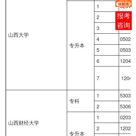
1
02010
报考
2
03010
咨询
3
03030
山西大学
4
05020
专升本
5
05030
6
12040
7
12040
1
53030
专科
2
53060
1
02030
山西财经大学
2
12020
专升本