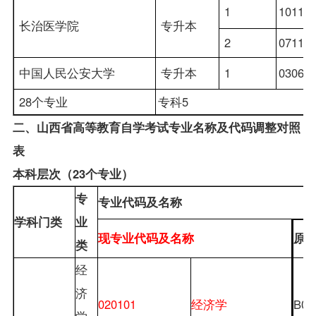
1
10110
长治医学院
专升本
2
07110
中国人民公安大学
专升本
1
03061
28
个专业
专科5
二、山西省高等教育自学考试专业名称及代码调整对照
表
本科层次（
23
个专业）
专
专业代码及名称
学科门类
业
现专业代码及名称
原
类
经
济
020101
经济学
B02
学