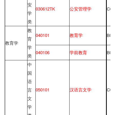
安
030612TK
公安管理学
C03
学
类
教
040101
教育学
B04
育
教育学
学
040106
学前教育
B04
类
中
国
语
050101
汉语言文学
C05
言
文
学