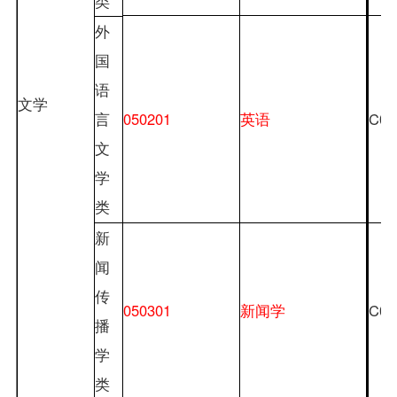
类
外
国
语
文学
050201
英语
C05
言
文
学
类
新
闻
传
050301
新闻学
C05
播
学
类