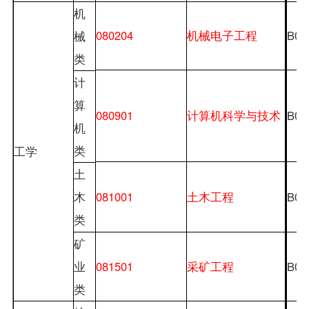
机
080204
机械电子工程
B08
械
类
计
算
080901
计算机科学与技术
B08
机
类
工学
土
081001
土木工程
B08
木
类
矿
业
081501
采矿工程
B08
类