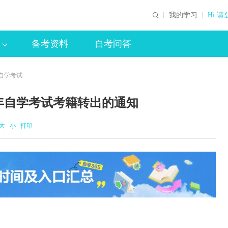
我的学习
Hi 请
备考资料
自考问答
年自学考试
半年自学考试考籍转出的通知
大
小
打印