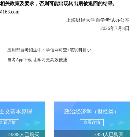
相关政策及要求，否则可能出现转出后被退回的结果。
e@163.com
上海财经大学自学考试办公室
202
6
年
7
月
8
日
应用型自考招生中：学信网可查+笔试科目少
自考App下载 让学习更高效便捷
主义基本原理
政治经济学（财经类）
查看详情
查看详情
23888人已购买
13950人已购买