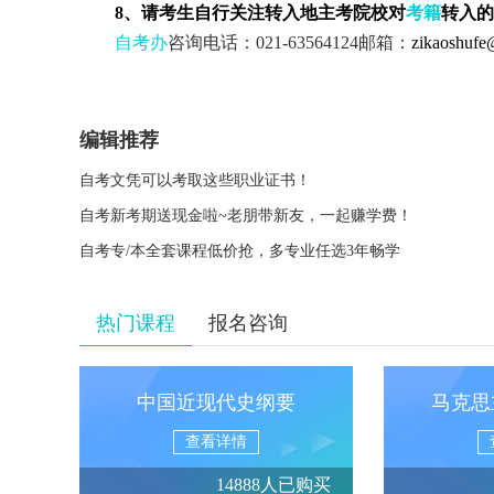
8
、请考生自行关注转入地主考院校对
考籍
转入的
自考办
咨询电话：
021-63564124
邮箱：
zikaoshuf
编辑推荐
自考文凭可以考取这些职业证书！
自考新考期送现金啦~老朋带新友，一起赚学费！
自考专/本全套课程低价抢，多专业任选3年畅学
热门课程
报名咨询
中国近现代史纲要
马克思
查看详情
14888人已购买