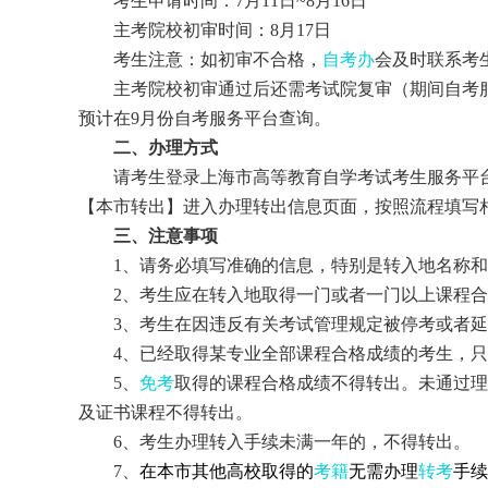
考生申请时间：
7
月
11
日
~
8
月
16
日
主考院校初审时间：
8
月
17
日
考生注意：如初审不合格，
自考办
会及时联系考
主考院校初审通过后还需考试院复审（期间自考服
预计在
9
月份自考服务平台查询。
二、办理方式
请考生登录上海市高等教育自学考试考生服务平
【本市转出】进入办理转出信息页面，按照流程填写
三、注意事项
1
、请务必填写准确的信息，特别是转入地名称和
2
、考生应在转入地取得一门或者一门以上课程合
3
、考生在因违反有关考试管理规定被停考或者延
4
、已经取得某专业全部课程合格成绩的考生，只
5
、
免考
取得的课程合格成绩不得转出。未通过理
及证书课程不得转出。
6
、考生办理转入手续未满一年的，不得转出。
7
、
在本市其他高校取得的
考籍
无需办理
转考
手续