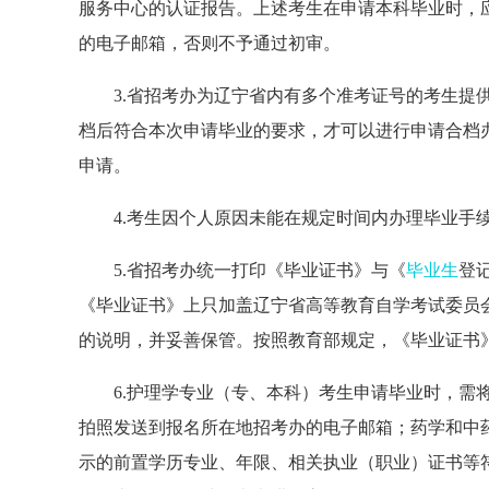
服务中心的认证报告。上述考生在申请本科毕业时，
的电子邮箱，
否则不予通过初审。
3
.省招考办为辽宁省内有多个准考证号的考生提
档后符合本次申请毕业的要求，才可以进行申请合档
申请。
4
.考生因个人原因未能在规定时间内办理毕业手
5
.
省招考办统一打印《毕业证书》与《
毕业生
登
《毕业证书》上只加盖辽宁省高等教育自学考试委员
的说明，并妥善保管。按照教育部规定，《毕业证书
6
.
护理学专业（专、本科）考生申请毕业时，
需
拍照发送到报名所在地
招考办
的电子邮箱
；药学和中
示的前置学历专业、年限、相关执业（职
业）证书等