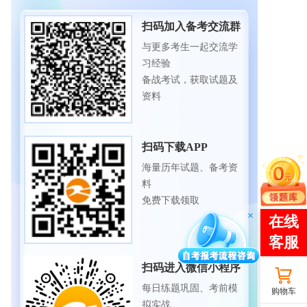
扫码加入备考交流群
与更多考生一起交流学
习经验
备战考试，获取试题及
资料
扫码下载APP
海量历年试题、备考资
料
免费下载领取
扫码进入微信小程序
每日练题巩固、考前模
购物车
拟实战