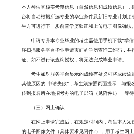
本人须认真核实
考籍信息
（自然信息和成绩信息），
台将
自动根据所选专业的毕业条件及新旧专业计划顶
生方可进行下一步前置学历验证和上传电子图像确认
申请专升本专业毕业的考生需使用手机下载
“学
序扫描服务平台毕业申请页面的学历查询二维码，并
证。如不进行该查询授权，将无法完成毕业申请。
考生如对服务平台显示的成绩有疑义可将成绩添
其他原因的
“申请失败”，考生须按照页面提示，与
传
到报名
所在地招考办
的电子邮箱（见附件
1）
，等待
（三）
网上
确认
在网上申请完成后，在规定时间内，考生本人须
的电子图像文件（具体要求
见
附件
2
），
用于考生网上