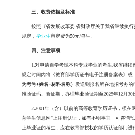
三、收费依据及标准
按照《省发展改革委
省财政厅关于我省继续执行
规定，
毕业生
审定费为50元/每生。
四、注意事项
1.
对申请自学考试本科专业毕业的考生
,
我省继续
规定时间内将《教育部学历证书电子注册备案表》或
为考号
+姓名+材料名称
）
发送到
报名所在地
招考办
的
维验证码、验证期，办理毕业验证期至
2025年
12
月
3
2
.
2001年（含）以前的高等教育学历证书，须在
育学生信息网”上注册认证，如有不明事宜，可咨询“辽宁省教
上毕业证的考生，应在教育部授权的学历认证部门进