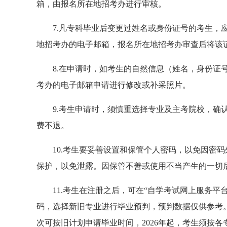
箱，
由
报名所在地招考办进行
审核。
7.凡专科毕业后变更过姓名或身份证号的考生，
地招考办的电子邮箱，报名所在地招考办审查后将该
8.
在申请时，如考生的自然信息（姓名，身份证
考办的电子邮箱
申请进行修改或补采照片。
9.
考生申请时，须慎重选择
专业及主考院校，
确
费不退。
10.
考生要妥善设置和保管个人密码，以免因密码
保护，以免泄露。因保管不善或使用不当产生的一切
1
1.
考生在注册之后，可在
“自学考试网上服务平
码，选择新
旧
专业进行毕业预判，预判数据仅供参考
次可按旧计划申请毕业时间，2026年起，
考生
须
按各