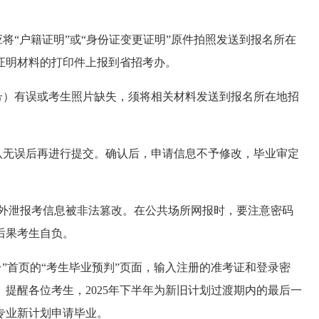
应将
“
户籍证明
”
或
“
身份证变更证明
”
原件拍照发送到报名所在
证明材料的打印件上报到省招考办。
号）有误或考生照片缺失，须将相关材料发送到
报名所在地招
认无误后再进行提交。
确认后，申请信息不予修改，毕业审定
外泄报考信息被非法篡改。在公共场所网报时，要注意密码
后果考生自负。
台”首页的“考生毕业预判”页面，输入注册的准考证和登录密
。
提醒各位考生，
2025年下半年为新旧计划过渡期内的最后一
专业新计划申请毕业。