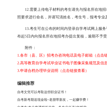
1
2.需要上传电子材料的考生
请
先与
报名所在地招
照要求进行命名，并请写清姓名，考生号，报考专业
1
3.考生可在公布的时间内登录自学考试网上服
布起
5
日内向
报名所在地招考办
提出复核，逾期不予受
附件：
1
.
各市（县、区）招考办咨询电话及电子邮箱（点击
2.高等教育自学考试毕业证书电子图像采集规范及信
3
.申请合档办理毕业说明
（点击链接查看）
编辑推荐
自考文凭可以考取这些职业证书！
自考新考期送现金啦~老朋带新友，一起赚学费！