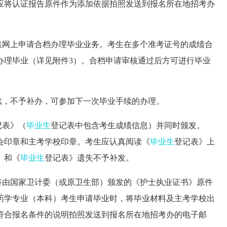
应将认证报告原件作为添加依据
拍照发送到报名所在地
招考办
供网上申请合档办理毕业业务。考生在多个准考证号的成绩合
办理毕业（详见附件3）。合档申请审核通过后方可进行毕业
续，不予补办，可参加下一次毕业手续的办理。
记表》（
毕业生
登记表中包含考生成绩信息）并同时颁发。
会印章和主考学校印章。考生应认真阅读《
毕业生
登记表》上
》和《
毕业生
登记表》遗失不予补发。
将
由国家卫计委（或原卫生部）颁发的《护士执业证书》原件
药学专业（本科）考生申请毕业时，将毕业材料及主考学校出
符合报名条件的说明
拍照发送到报名所在地
招考办
的电子邮