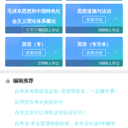
毛泽东思想和中国特色社
思想道德与法治
查看详情
会主义理论体系概论
查看详情
16523人学过
29956人学过
英语（专）
英语（专升本）
查看详情
查看详情
27896人学过
18866人学过
编辑推荐
自考新考期送现金啦~老朋带新友，一起赚学费！
应用型自考火热招生中
自考文凭可以考取这些职业证书！
自考专/本全套课程低价抢，多专业任选3年畅学