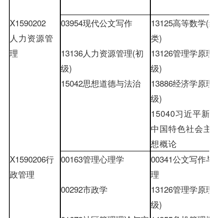
X1590202
03954
现代公文写作
13125
高等数学
(
经
人力资源管
类
)
理
13136
人力资源管理
(
初
13126
管理学原理
(
级
)
级
)
15042
思想道德与法治
13886
经济学原理
(
级
)
15040
习近平新
中国特色社会主
想概论
X1590206
行
00163
管理心理学
00341
公文写作与
政管理
理
00292
市政学
13126
管理学原理
(
级
)