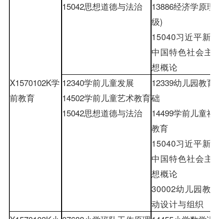
15042
思想道德与法治
13886
经济学原理
(
级
)
15040
习近平新
中国特色社会主
想概论
X1570102K
学
12340
学前儿童发展
12339
幼儿园教育
前教育
14502
学前儿童艺术教育
础
15042
思想道德与法治
14499
学前儿童社
教育
15040
习近平新
中国特色社会主
想概论
30002
幼儿园教
动设计与
组织