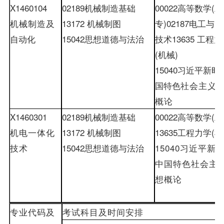
X1460104
02189
机械制造基础
00022
高等数学
(
工
机械制造及
13172
机械制图
专
)
02187
电工与电
自动化
15042
思想道德与法治
技术
13635
工程力
(
机械
)
15040
习近平新时
国特色
社会主义
概论
X1460301
02189
机械制造基础
00022
高等数学
(
工
机电一体化
13172
机械制图
13635
工程力学
(
机
技术
15042
思想道德与法治
15040
习近平新
中国特色社会主
想概论
专业代码及
考试科目及时间安排