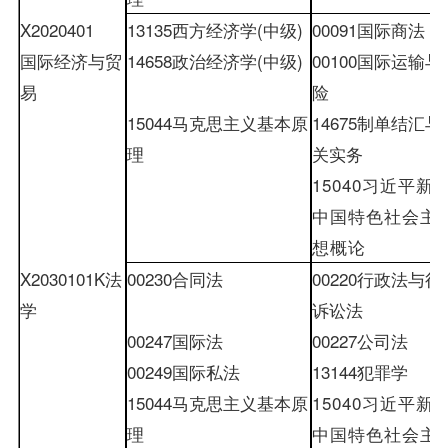
X2020401
13135
西方经济学
(
中级
)
00091
国际商法
国际经济与贸
14658
政治经济学
(
中级
)
00100
国际运输与
易
险
15044
马克思主义基本原
14675
制单结汇与
理
关实务
15040
习近平新
中国特色社会主
想概论
X2030101K
法
00230
合同法
00220
行政法与行
学
诉讼法
00247
国际法
00227
公司法
00249
国际私法
13144
犯罪学
15044
马克思主义基本原
15040
习近平新
理
中国特色社会主