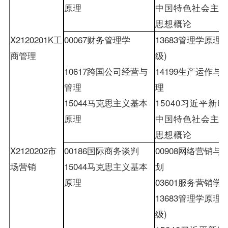
原理
中国特色社会主
思想概论
X2120201K
工
00067
财务管理学
13683
管理学原理
(
商管理
级
)
10617
跨国公司经营与
14199
生产运作与
管理
理
15044
马克思主义基本
15040
习近平新时
原理
中国特色社会主
思想概论
X2120202
市
00186
国际商务谈判
00908
网络营销与
场营销
15044
马克思主义基本
划
原理
03601
服务营销学
13683
管理学原理
(
级
)