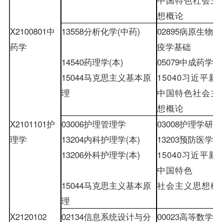
想概论
X2100801
中
13558
分析化学
(
中药
)
02895
病原生物学
药学
疫学基础
14540
药理学
(
本
)
05079
中成药学
15044
马克思主义基本原
15040
习近平新
理
中国特色社会主
想概论
X2101101
护
03006
护理管理学
03008
护理学研究
理学
13204
内科护理学
(
本
)
13203
预防医学
13206
外科护理学
(
本
)
15040
习近平新
中国特色
15044
马克思主义基本原
社会主义思想概
理
X2120102
02134
信息系统设计与分
00023
高等数学
(