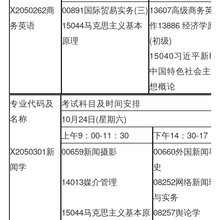
X2050262
商
00891
国际贸易实务
(
三
)
13607
高级商务英
务英语
15044
马克思主义基本
作
13886
经济学原
原理
(
初级
)
15040
习近平新时
中国特色社会主义
想概论
专业代码及
考试科目及时间安排
名称
10
月
24
日
(
星期六
)
上午
9
：
00-
11
：
30
下午
14
：
30-
17
：
X2050301
新
00659
新闻摄影
00660
外国新闻事
闻学
史
14013
媒介管理
08252
网络新闻理
与实务
15044
马克思主义基本原
08257
舆论学