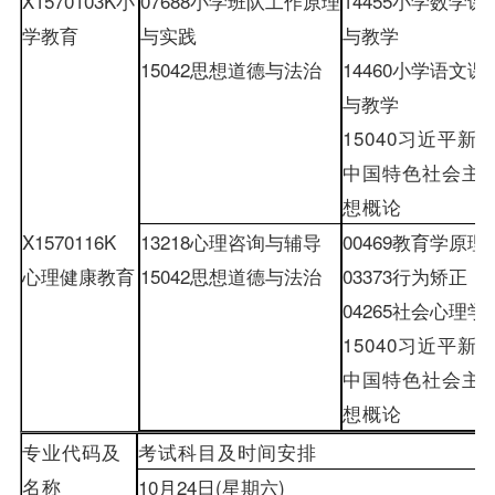
X1570103K
小
07688
小学班队工作原理
14455
小学数学课
学教育
与实践
与教学
15042
思想道德与法治
14460
小学语文课
与教学
15040
习近平新
中国特色社会主
想概论
X1570116K
13218
心理咨询与辅导
00469
教育学原理
心理健康教育
15042
思想道德与法治
03373
行为矫正
04265
社会心理学
15040
习近平新
中国特色社会主
想概论
专业代码及
考试科目及时间安排
名称
10
月
24
日
(
星期六
)