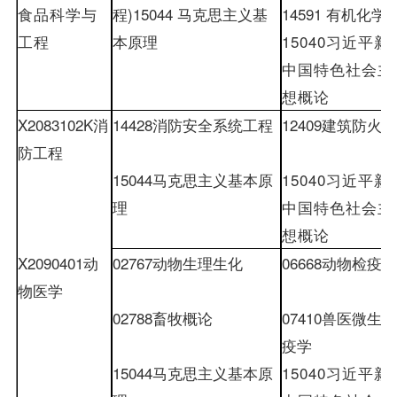
食品科学与
程
)
15044
马克思主义基
14591
有机化学
工程
本原理
15040
习近平新
中国特色社会主
想概论
X2083102K
消
14428
消防安全系统工程
12409
建筑防火
防工程
15044
马克思主义基本原
15040
习近平新
理
中国特色社会主
想概论
X2090401
动
02767
动物生理生化
06668
动物检疫学
物医学
02788
畜牧概论
07410
兽医微生物
疫学
15044
马克思主义基本原
15040
习近平新