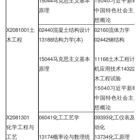
15044
马克思主义基本
15040
习近平新时
原理
中国特色社会主义
想概论
X2081001
土
02440
混凝土结构设计
02160
流体力学
木工程
13188
结构力学
(
本
)
02442
钢结构
15044
马克思主义基本
11168
土木工程计
原理
机应用技术
14322
木工程试验
15040
习近平新时
中国特色社会主义
想概论
X2081301
06041
化工工艺学
09393
化工仪表及
化学工程与
动化
工艺
13174
概率论与数理统
13734
化工原理