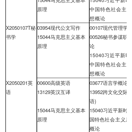
原理
中国特色社会主义
想概论
X2050107T
秘
03954
现代公文写作
00107
现代管理学
书学
15044
马克思主义基本
00526
秘书参谋职
原理
论
15040
习近平新时
中国特色社会主义
想概论
X2050201
英
00600
高级英语
03677
语言学概论
(
语
13129
英汉互译
13952
跨文化交际
(
语
)
15044
马克思主义基本
15040
习近平新时
原理
国特色
社会主义思
概论