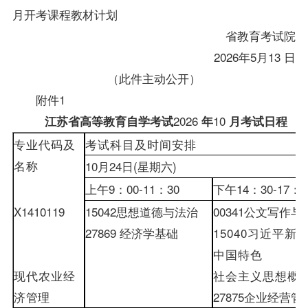
月开考课程教材计划
省教育考试院
2026
年
5
月
13
日
（此件主动公开）
附件
1
2026
10
江苏省高等教育自学考试
年
月考试日程
专业代码及
考试科目及时间安排
名称
10
月
24
日
(
星期六
)
上午
9
：
00-
11
：
30
下午
14
：
30-
17
：
0
X1410119
15042
思想道德与法治
00341
公文写作与
27869
经济学基础
15040
习近平新
中国特色
现代农业经
社会主义思想概
济
管理
27875
企业经营管