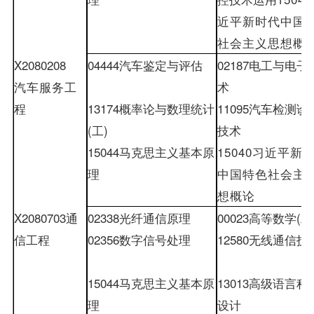
近平新时代中国
社会主义思想概
X2080208
04444
汽车鉴定与评估
02187
电工与电子
汽车服务工
术
程
13174
概率论与数理统计
11095
汽车检测诊
(
工
)
技术
15044
马克思主义基本原
15040
习近平新
理
中国特色社会主
想概论
X2080703
通
02338
光纤通信原理
00023
高等数学
(
工
信工程
02356
数字信号处理
12580
无线通信技
15044
马克思主义基本原
13013
高级语言程
理
设计