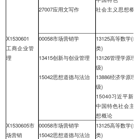
27007
应用文写作
社会主义思想概
X1530601
00058
市场营销学
13125
高等数学
(
经
工商企业管
类
)
理
13415
创新与创业管理
13126
管理学原理
(
级
)
15042
思想道德与法治
13886
经济学原理
(
级
)
15040
习近平新
中国特色社会主
想概论
X1530605
市
00058
市场营销学
13125
高等数学
(
经
场营销
15042
思想道德与法治
类
)