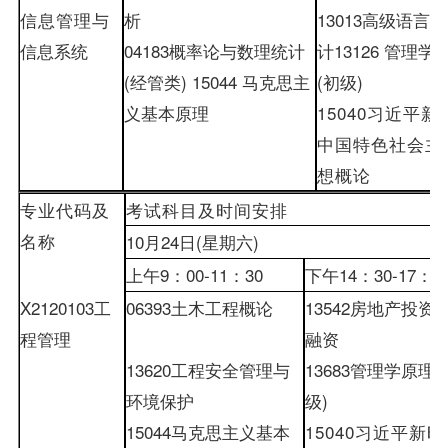
信息管理与
析
13013
高级语言程
信息系统
04183
概率论与数理统计
计
13126
管理学
(
经管类
)
15044
马克思主
(
初级
)
义基本原理
15040
习近平新
中国特色社会主
想概论
专业代码及
考试科目及时间安排
名称
10
月
24
日
(
星期六
)
上午
9
：
00-
11
：
30
下午
14
：
30-
17
：
0
X2120103
工
06393
土木工程概论
13542
房地产投资
程管理
融资
13620
工程安全管理与
13683
管理学原理
(
环境保护
级
)
15044
马克思主义基本
15040
习近平新时