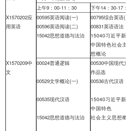
上午
9
：
00-
11
：
30
下午
14
：
30-
17
：
0
X1570202
应
00595
英语阅读
(
一
)
00795
综合英语
(
二
用英语
00596
英语阅读
(
二
)
00831
英语语法
15042
思想道德与法治
15040
习近平新
中国特色社会主
想概论
X1570209
中
00024
普通逻辑
00530
中国现代文
文
作品选
00529
文学概论
(
一
)
00536
古代汉语
00535
现代汉语
15040
习近平新
中国特色
15042
思想道德与法治
社会主义思想概