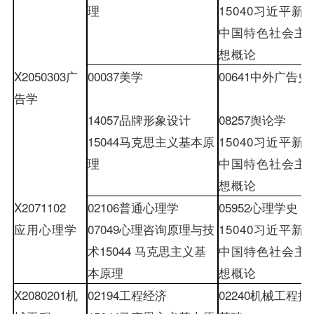
理
15040
习近平新
中国特色社会主
想概论
X2050303
广
00037
美学
00641
中外广告史
告学
14057
品牌形象设计
08257
舆论学
15044
马克思主义基本原
15040
习近平新
理
中国特色社会主
想概论
X2071102
02106
普通心理学
05952
心理学史
应用心理学
07049
心理咨询原理与技
15040
习近平新
术
15044
马克思主义基
中国特色社会主
本原理
想概论
X2080201
机
02194
工程经济
02240
机械工程控