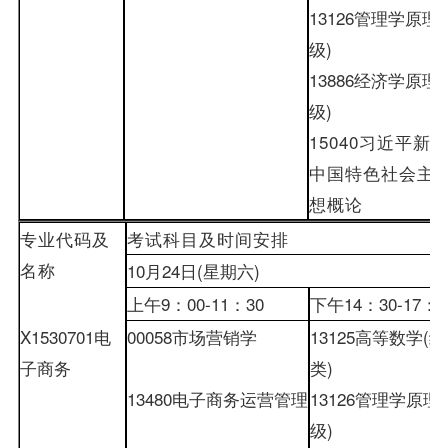
13126
管理学原理
(
级
)
13886
经济学原理
(
级
)
15040
习近平新
中国特色社会主
想概论
专业代码及
考试科目及时间安排
名称
10
月
24
日
(
星期六
)
上午
9
：
00-
11
：
30
下午
14
：
30-
17
：
0
X1530701
电
00058
市场营销学
13125
高等数学
(
经
子商务
类
)
13480
电子商务运营管理
13126
管理学原理
(
级
)