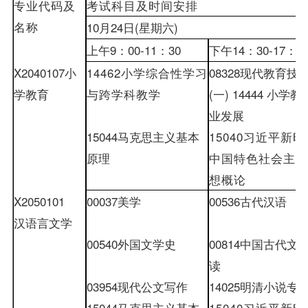
专业代码及
考试科目及时间安排
名称
10
月
24
日
(
星期六
)
上午
9
：
00-
11
：
30
下午
14
：
30-
17
：
0
X2040107
小
14462
小学综合性学习
08328
现代教育技
学教育
与跨学科教
学
(
一
)
14444
小学教
业发展
15044
马克思主义基本
15040
习近平新时
原理
中国特色社会主义
想概论
X2050101
00037
美学
00536
古代汉语
汉语言文学
00540
外国文学史
00814
中国古代文
读
03954
现代公文写作
14025
明清小说专
15044
马克思主义基本
15040
习近平新时