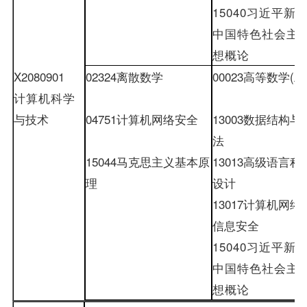
15040
习近平新
中国特色社会主
想概论
X2080901
02324
离散数学
00023
高等数学
(
工
计算机科学
与技术
04751
计算机网络安全
13003
数据结构与
法
15044
马克思主义基本原
13013
高级语言程
理
设计
13017
计算机网络
信息安全
15040
习近平新
中国特色社会主
想概论