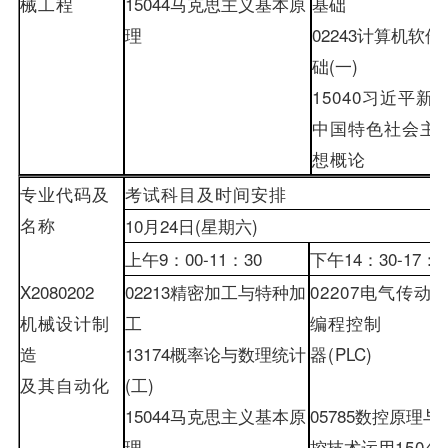
械工程
15044
马克思主义基本原
基础
理
02243
计算机软件
础
(
一
)
15040
习近平新
中国特色社会主
想概论
专业代码及
考试科目及时间安排
名称
10
月
24
日
(
星期六
)
上午
9
：
00-
11
：
30
下午
14
：
30-
17
：
0
X2080202
02213
精密加工与特种加
02207
电气传动
机械设计制
工
编程控制
造
13174
概率论与数理统计
器
(
PLC
)
及其自动化
(
工
)
15044
马克思主义基本原
05785
数控原理与
理
控技术运用
15040