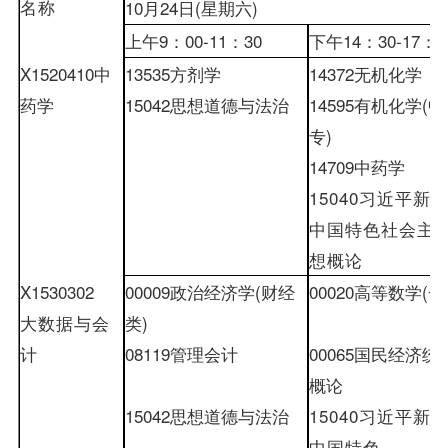
名称
10
月
24
日
(
星期六
)
上午
9
：
00-
11
：
30
下午
14
：
30-
17
：
0
X1520410
中
13535
方剂学
14372
无机化学
药学
15042
思想道德与法治
14595
有机化学
(
中
专
)
14709中药学
15040
习近平新
中国特色社会主
想概论
X1530302
00009
政治经济学
(
财经
00020
高等数学
(
一
大数据与会
类
)
计
08119
管理会计
00065
国民经济统
概论
15042
思想道德与法治
15040
习近平新
中国特色