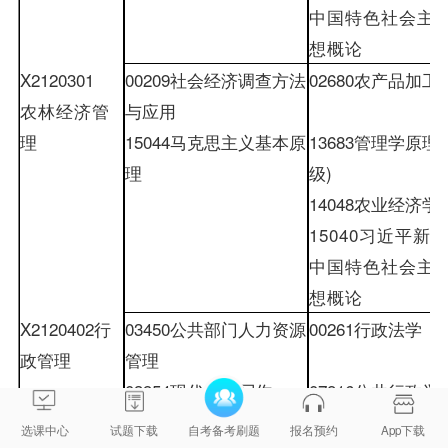
中国特色社会主
想概论
X2120301
00209
社会经济调查方法
02680
农产品加工
农林经济管
与应用
理
15044
马克思主义基本原
13683
管理学原理
(
理
级
)
14048
农业经济学
15040
习近平新
中国特色社会主
想概论
X2120402
行
03450
公共部门人力资源
00261
行政法学
政管理
管理
03954
现代公文写作
07816
公共行政学
15044
马克思主义基本原
10999
公共政策分
选课中心
试题下载
自考备考刷题
报名预约
App下载