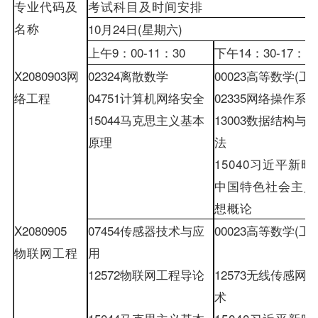
专业代码及
考试科目及时间安排
名称
10
月
24
日
(
星期六
)
上午
9
：
00-
11
：
30
下午
14
：
30-
17
：
00
X2080903
网
02324
离散数学
00023
高等数学
(
工
络工程
04751
计算机网络安全
02335
网络操作系
15044
马克思主义基本
13003
数据结构与
原理
法
15040
习近平新时
中国特色社会主义
想概论
X2080905
07454
传感器技术与应
00023
高等数学
(
工
物联网工程
用
12572
物联网工程导论
12573
无线传感网
术