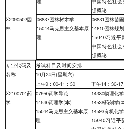
理
中国特色社会主
想概论
X2090502
园
06637
园林树木学
06631
园林苗圃学
林
15044
马克思主义基本原
14610
园林规划设
理
15040
习近平新
中国特色社会主
想概论
专业代码及
考试科目及时间安排
名称
10
月
24
日
(
星期六
)
上午
9
：
00-
11
：
30
下午
14
：
30-
17
：
X2100701
药
07950
药学导论
14380
物理化学
(
学
14540
药理学
(
本
)
14536
药剂学
(
本
)
15044
马克思主义基本原
14593
有机化学
(
理
15040
习近平新
中国特色社会主