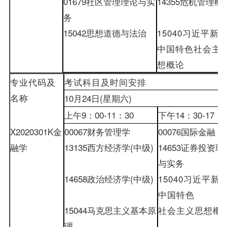
01679
社区管理理论与实
14355
危机管理概
务
15042
思想道德与法治
15040
习近平新
中国特色社会主
想概论
专业代码及
考试科目及时间安排
名称
10
月
24
日
(
星期六
)
上午
9
：
00-
11
：
30
下午
14
：
30-
17
：
X2020301K
金
00067
财务管理学
00076
国际金融
融学
13135
西方经济学
(
中级
)
14653
证券投资理
与实务
14658
政治经济学
(
中级
)
15040
习近平新
中国特色
15044
马克思主义基本原
社会主义思想概
理