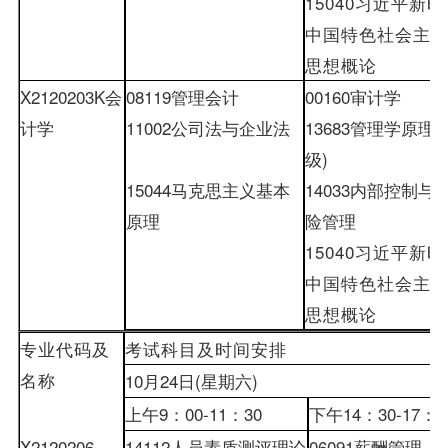
15040
习近平新时
中国特色社会主
思想概论
X2120203K
会
08119
管理会计
00160
审计学
计学
11002
公司法与企业法
13683
管理学原理
(
级
)
15044
马克思主义基本
14033
内部控制与
原理
险管理
15040
习近平新时
中国特色社会主
思想概论
专业代码及
考试科目及时间安排
名称
10
月
24
日
(
星期六
)
上午
9
：
00-
11
：
30
下午
14
：
30-
17
：
0
X2120206
14112
人员素质测评理论
06091
薪酬管理