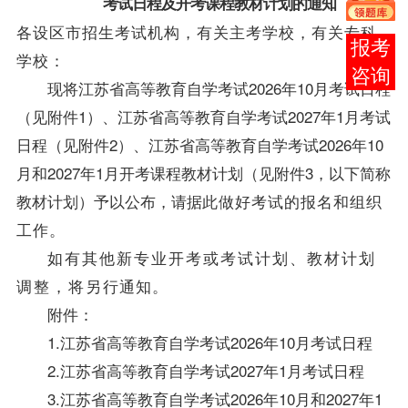
考试日程及开考课程教材计划的通知
各设区市招生考试机构，有关主考学校，有关专科
报考
学校：
咨询
现将江苏省高等教育自学考试2026年10月考试日程
（见附
件
1
）、江苏省高等教育自学考试
2027
年
1
月考试
日程（见附件
2
）、江苏省高等教育自学考试
2026
年
10
月和
2027
年
1
月开考
课程教材计划（见附件
3
，以下简称
教材计划）予以公布，请据
此做好考试的报名和组织
工作。
如有其他新专业开考或考试计划
、教材计划
调整
，
将另
行通知。
附件：
1.
江苏省高等教育自学考试
2026
年
10
月考试日程
2.
江苏省高等教育自学考试
2027
年
1
月考试日程
3.
江苏省高等教育自学考试
2026
年
10
月和
2027
年
1