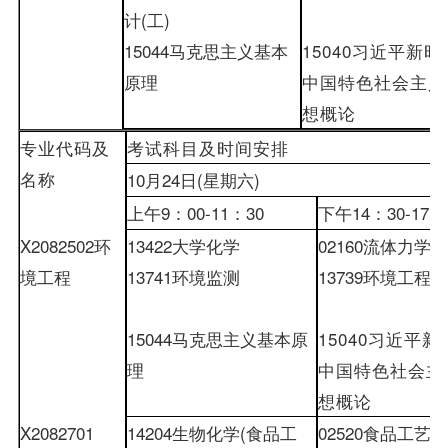
计
(
工
)
15044
马克思主义基本
15040
习近平新时
原理
中国特色社会主义
想概论
专业代码及
考试科目及时间安排
名称
10
月
24
日
(
星期六
)
上午
9
：
00-
11
：
30
下午
14
：
30-
17
：
X2082502
环
13422
大学化学
02160
流体力学
境工程
13741
环境监测
13739
环境工程原
15044
马克思主义基本原
15040
习近平新
理
中国特色社会主
想概论
X2082701
14204
生物化学
(
食品工
02520
食品工艺学