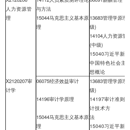
人力资源管
与方法
理
15044
马克思主义基本原
13683
管理学原理
(
理
级
)
14104
人力资源管
(
中级
)
15040
习近平新
中国特色社会主
想概论
X2120207
审
06075
经济效益审计
13683
管理学原理
(
计学
级
)
14196
审计学原理
14197
审计准则
计技术方
15044
马克思主义基本原
法
理
15040
习近平新