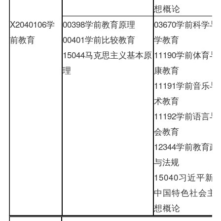
想概论
X2040106
学
00398
学前教育原理
03670
学前科学与
前教育
00401
学前比较教育
学教育
15044
马克思主义基本原
11190
学
前体
育
与
理
康
教
育
11191
学前音乐与
术教育
11192
学前语言与
会教育
12344
学前教育政
与法规
15040
习近平新
中国特色社会主
想概论